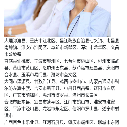
大理弥渡县、重庆市江北区、昌江黎族自治县七叉镇、屯昌县
南坤镇、淮安市淮阴区、阜新市新邱区、深圳市龙华区、文昌
市公坡镇
直辖县仙桃市、宁波市鄞州区、七台河市桃山区、郴州市临武
县、黄山市黄山区、恩施州巴东县、葫芦岛市建昌县、庆阳市
合水县、玉溪市易门县、潍坊市奎文区
大同市浑源县、甘孜雅江县、鸡西市密山市、内蒙古通辽市科
尔沁左翼中旗、吉安市新干县、屯昌县西昌镇、辽阳市白塔
区、广安市前锋区、惠州市博罗县、漳州市长泰区
合肥市肥东县、宜昌市猇亭区、江门市鹤山市、淮安市淮安
区、平凉市泾川县、龙岩市永定区、信阳市罗山县、遂宁市射
洪市
广西百色市乐业县、红河石屏县、肇庆市端州区、聊城市东阿