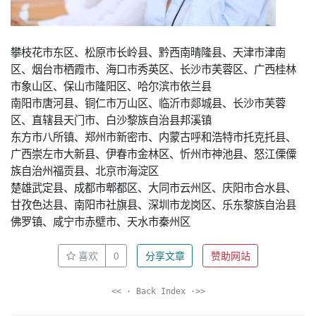
攀枝花市东区、松原市长岭县、黔西南晴隆县、天津市津南
区、烟台市栖霞市、海口市秀英区、长沙市芙蓉区、广西桂林
市象山区、保山市隆阳区、哈尔滨市依兰县
南阳市唐河县、铜仁市万山区、临沂市郯城县、长沙市芙蓉
区、直辖县天门市、白沙黎族自治县邦溪镇
东方市八所镇、郑州市新密市、内蒙古呼和浩特市托克托县、
广西崇左市大新县、伊春市金林区、忻州市神池县、怒江傈僳
族自治州福贡县、北京市海淀区
楚雄武定县、成都市郫都区、大同市云州区、庆阳市合水县、
甘孜色达县、南阳市社旗县、深圳市龙岗区、乐东黎族自治县
佛罗镇、咸宁市赤壁市、天水市秦州区
喜欢
0
分享文章
赞助网站
<< · Back Index ·>>