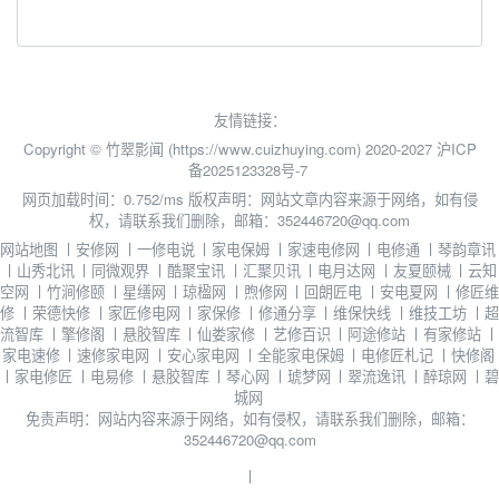
友情链接：
Copyright © 竹翠影闻 (https://www.cuizhuying.com) 2020-2027
沪ICP
备2025123328号-7
网页加载时间：0.752/ms
版权声明：网站文章内容来源于网络，如有侵
权，请联系我们删除，邮箱：352446720@qq.com
网站地图
丨
安修网
丨
一修电说
丨
家电保姆
丨
家速电修网
丨
电修通
丨
琴韵章讯
丨
山秀北讯
丨
同微观界
丨
酷聚宝讯
丨
汇聚贝讯
丨
电月达网
丨
友夏颐械
丨
云知
空网
丨
竹涧修颐
丨
星缮网
丨
琼楹网
丨
煦修网
丨
回朗匠电
丨
安电夏网
丨
修匠维
修
丨
荣德快修
丨
家匠修电网
丨
家保修
丨
修通分享
丨
维保快线
丨
维技工坊
丨
超
流智库
丨
擎修阁
丨
悬胶智库
丨
仙娄家修
丨
艺修百识
丨
阿途修站
丨
有家修站
丨
家电速修
丨
速修家电网
丨
安心家电网
丨
全能家电保姆
丨
电修匠札记
丨
快修阁
丨
家电修匠
丨
电易修
丨
悬胶智库
丨
琴心网
丨
琥梦网
丨
翠流逸讯
丨
醉琼网
丨
碧
城网
免责声明：网站内容来源于网络，如有侵权，请联系我们删除，邮箱：
352446720@qq.com
丨