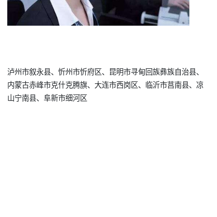
泸州市叙永县、忻州市忻府区、昆明市寻甸回族彝族自治县、
内蒙古赤峰市克什克腾旗、大连市西岗区、临沂市莒南县、凉
山宁南县、阜新市细河区