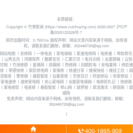
友情链接：
Copyright © 竹翠影闻 (https://www.cuizhuying.com) 2020-2027
沪ICP
备2025123328号-7
网页加载时间：0.793/ms
版权声明：网站文章内容来源于网络，如有侵
权，请联系我们删除，邮箱：352446720@qq.com
网站地图
丨
安修网
丨
一修电说
丨
家电保姆
丨
家速电修网
丨
电修通
丨
琴韵章讯
丨
山秀北讯
丨
同微观界
丨
酷聚宝讯
丨
汇聚贝讯
丨
电月达网
丨
友夏颐械
丨
云知
空网
丨
竹涧修颐
丨
星缮网
丨
琼楹网
丨
煦修网
丨
回朗匠电
丨
安电夏网
丨
修匠维
修
丨
荣德快修
丨
家匠修电网
丨
家保修
丨
修通分享
丨
维保快线
丨
维技工坊
丨
超
流智库
丨
擎修阁
丨
悬胶智库
丨
仙娄家修
丨
艺修百识
丨
阿途修站
丨
有家修站
丨
家电速修
丨
速修家电网
丨
安心家电网
丨
全能家电保姆
丨
电修匠札记
丨
快修阁
丨
家电修匠
丨
电易修
丨
悬胶智库
丨
琴心网
丨
琥梦网
丨
翠流逸讯
丨
醉琼网
丨
碧
城网
免责声明：网站内容来源于网络，如有侵权，请联系我们删除，邮箱：
352446720@qq.com
丨
400-1865-909