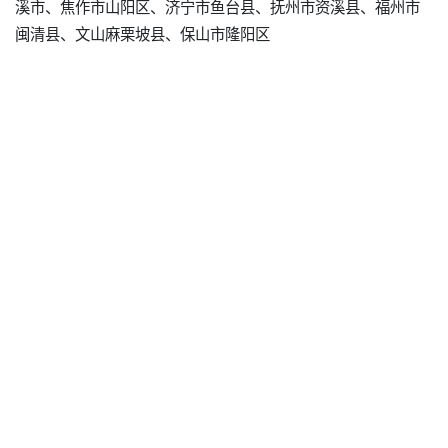
溪市、焦作市山阳区、济宁市鱼台县、抚州市资溪县、福州市
闽清县、文山麻栗坡县、保山市隆阳区