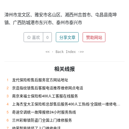
漳州市龙文区、雅安市名山区、湘西州吉首市、屯昌县南坤
镇、广西防城港市东兴市、泰州市泰兴市
喜欢
0
分享文章
赞助网站
<< · Back Index ·>>
相关线报
1
龙代保险柜售后服务官方网站地址
2
京造指纹锁售后客服电话推荐维修网点电话
3
南京来福士保险柜400人工客服在线服务
4
上海杰宝大王保险柜总部售后服务400人工热线/全国统一维修电话是多少
5
奇迪空调统一故障报修24小时服务热线
6
兰州彩鲸锁防盗门全国上门维修服务
7
帅荣智能锁坏了上门维修电话