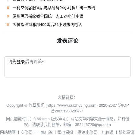
8
一村空调客服售后电话号码24小时售后统一热线
9
温州玥玛指纹锁全国统一人工24小时电话
10
久赞指纹锁总部400售后24小时热线电话
发表评论
请先
登录
后再评论~
友情链接：
Copyright © 竹翠影闻 (https://www.cuizhuying.com) 2020-2027
沪ICP
备2025123328号-7
网页加载时间：0.661/ms
版权声明：网站文章内容来源于网络，如有侵
权，请联系我们删除，邮箱：352446720@qq.com
网站地图
丨
安修网
丨
一修电说
丨
家电保姆
丨
家速电修网
丨
电修通
丨
琴韵章讯