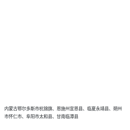
内蒙古鄂尔多斯市杭锦旗、恩施州宣恩县、临夏永靖县、朔州
市怀仁市、阜阳市太和县、甘南临潭县