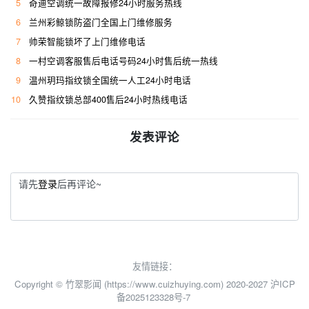
5
奇迪空调统一故障报修24小时服务热线
6
兰州彩鲸锁防盗门全国上门维修服务
7
帅荣智能锁坏了上门维修电话
8
一村空调客服售后电话号码24小时售后统一热线
9
温州玥玛指纹锁全国统一人工24小时电话
10
久赞指纹锁总部400售后24小时热线电话
发表评论
请先
登录
后再评论~
友情链接：
Copyright © 竹翠影闻 (https://www.cuizhuying.com) 2020-2027
沪ICP
备2025123328号-7