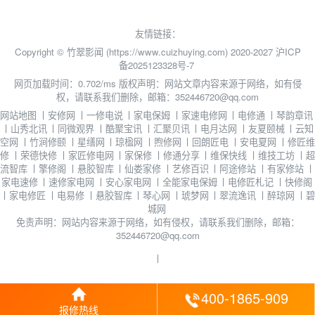
友情链接：
Copyright © 竹翠影闻 (https://www.cuizhuying.com) 2020-2027
沪ICP
备2025123328号-7
网页加载时间：0.702/ms
版权声明：网站文章内容来源于网络，如有侵
权，请联系我们删除，邮箱：352446720@qq.com
网站地图
丨
安修网
丨
一修电说
丨
家电保姆
丨
家速电修网
丨
电修通
丨
琴韵章讯
丨
山秀北讯
丨
同微观界
丨
酷聚宝讯
丨
汇聚贝讯
丨
电月达网
丨
友夏颐械
丨
云知
空网
丨
竹涧修颐
丨
星缮网
丨
琼楹网
丨
煦修网
丨
回朗匠电
丨
安电夏网
丨
修匠维
修
丨
荣德快修
丨
家匠修电网
丨
家保修
丨
修通分享
丨
维保快线
丨
维技工坊
丨
超
流智库
丨
擎修阁
丨
悬胶智库
丨
仙娄家修
丨
艺修百识
丨
阿途修站
丨
有家修站
丨
家电速修
丨
速修家电网
丨
安心家电网
丨
全能家电保姆
丨
电修匠札记
丨
快修阁
丨
家电修匠
丨
电易修
丨
悬胶智库
丨
琴心网
丨
琥梦网
丨
翠流逸讯
丨
醉琼网
丨
碧
城网
免责声明：网站内容来源于网络，如有侵权，请联系我们删除，邮箱：
352446720@qq.com
丨
400-1865-909
报修热线