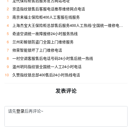
1
龙代保险柜售后服务官方网站地址
2
京造指纹锁售后客服电话推荐维修网点电话
3
南京来福士保险柜400人工客服在线服务
4
上海杰宝大王保险柜总部售后服务400人工热线/全国统一维修电话是多少
5
奇迪空调统一故障报修24小时服务热线
6
兰州彩鲸锁防盗门全国上门维修服务
7
帅荣智能锁坏了上门维修电话
8
一村空调客服售后电话号码24小时售后统一热线
9
温州玥玛指纹锁全国统一人工24小时电话
10
久赞指纹锁总部400售后24小时热线电话
发表评论
请先
登录
后再评论~