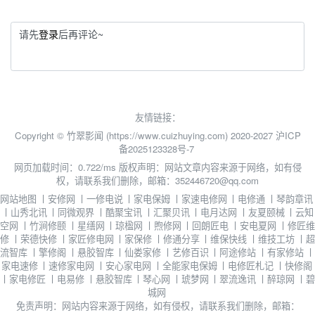
请先
登录
后再评论~
友情链接：
Copyright © 竹翠影闻 (https://www.cuizhuying.com) 2020-2027
沪ICP
备2025123328号-7
网页加载时间：0.722/ms
版权声明：网站文章内容来源于网络，如有侵
权，请联系我们删除，邮箱：352446720@qq.com
网站地图
丨
安修网
丨
一修电说
丨
家电保姆
丨
家速电修网
丨
电修通
丨
琴韵章讯
丨
山秀北讯
丨
同微观界
丨
酷聚宝讯
丨
汇聚贝讯
丨
电月达网
丨
友夏颐械
丨
云知
空网
丨
竹涧修颐
丨
星缮网
丨
琼楹网
丨
煦修网
丨
回朗匠电
丨
安电夏网
丨
修匠维
修
丨
荣德快修
丨
家匠修电网
丨
家保修
丨
修通分享
丨
维保快线
丨
维技工坊
丨
超
流智库
丨
擎修阁
丨
悬胶智库
丨
仙娄家修
丨
艺修百识
丨
阿途修站
丨
有家修站
丨
家电速修
丨
速修家电网
丨
安心家电网
丨
全能家电保姆
丨
电修匠札记
丨
快修阁
丨
家电修匠
丨
电易修
丨
悬胶智库
丨
琴心网
丨
琥梦网
丨
翠流逸讯
丨
醉琼网
丨
碧
城网
免责声明：网站内容来源于网络，如有侵权，请联系我们删除，邮箱：