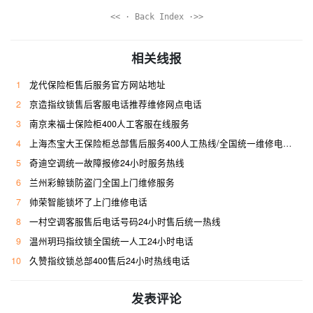
<< · Back Index ·>>
相关线报
1
龙代保险柜售后服务官方网站地址
2
京造指纹锁售后客服电话推荐维修网点电话
3
南京来福士保险柜400人工客服在线服务
4
上海杰宝大王保险柜总部售后服务400人工热线/全国统一维修电话是多少
5
奇迪空调统一故障报修24小时服务热线
6
兰州彩鲸锁防盗门全国上门维修服务
7
帅荣智能锁坏了上门维修电话
8
一村空调客服售后电话号码24小时售后统一热线
9
温州玥玛指纹锁全国统一人工24小时电话
10
久赞指纹锁总部400售后24小时热线电话
发表评论