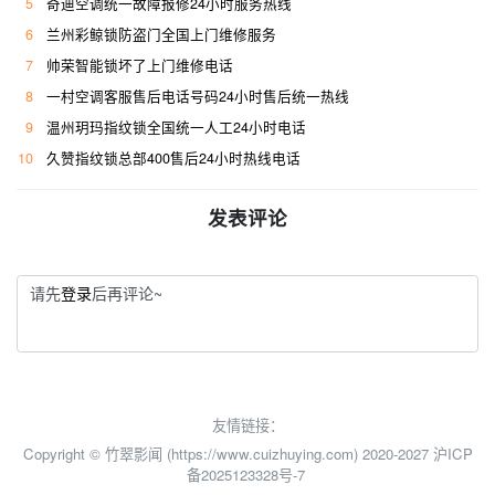
5
奇迪空调统一故障报修24小时服务热线
6
兰州彩鲸锁防盗门全国上门维修服务
7
帅荣智能锁坏了上门维修电话
8
一村空调客服售后电话号码24小时售后统一热线
9
温州玥玛指纹锁全国统一人工24小时电话
10
久赞指纹锁总部400售后24小时热线电话
发表评论
请先
登录
后再评论~
友情链接：
Copyright © 竹翠影闻 (https://www.cuizhuying.com) 2020-2027
沪ICP
备2025123328号-7