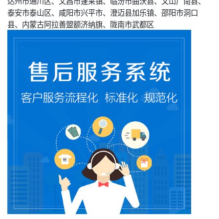
达州市通川区、文昌市蓬莱镇、临汾市曲沃县、文山广南县、
泰安市泰山区、咸阳市兴平市、澄迈县加乐镇、邵阳市洞口
县、内蒙古阿拉善盟额济纳旗、陇南市武都区