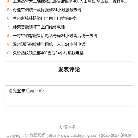
4
上海杰宝大王保险柜总部售后服务400人工热线/全国统一维修电话是多少
5
奇迪空调统一故障报修24小时服务热线
6
兰州彩鲸锁防盗门全国上门维修服务
7
帅荣智能锁坏了上门维修电话
8
一村空调客服售后电话号码24小时售后统一热线
9
温州玥玛指纹锁全国统一人工24小时电话
10
久赞指纹锁总部400售后24小时热线电话
发表评论
请先
登录
后再评论~
友情链接：
Copyright © 竹翠影闻 (https://www.cuizhuying.com) 2020-2027
沪ICP