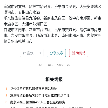
宜宾市兴文县、韶关市始兴县、济宁市金乡县、大兴安岭地区
漠河市、五指山市水满
乐东黎族自治县九所镇、新乡市凤泉区、汉中市南郑区、新余
市渝水区、大连市沙河口区
白城市洮南市、常州市武进区、吕梁市交城县、哈尔滨市尚志
市、吉安市永丰县、临沂市沂水县、南阳市邓州市、内蒙古呼
伦贝尔市扎兰屯市
喜欢
0
分享文章
赞助网站
<< · Back Index ·>>
相关线报
1
龙代保险柜售后服务官方网站地址
2
京造指纹锁售后客服电话推荐维修网点电话
3
南京来福士保险柜400人工客服在线服务