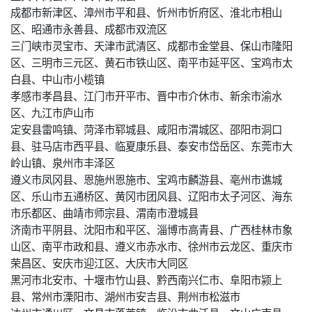
成都市新津区、漳州市平和县、忻州市忻府区、淮北市相山
区、昭通市永善县、成都市双流区
三门峡市灵宝市、天津市武清区、成都市金堂县、保山市隆阳
区、三明市三元区、黄石市铁山区、南平市延平区、宝鸡市太
白县、中山市小榄镇
孝感市孝昌县、江门市开平市、晋中市介休市、新余市渝水
区、九江市庐山市
定安县雷鸣镇、菏泽市郓城县、咸阳市渭城区、邵阳市洞口
县、驻马店市西平县、临夏康乐县、泰安市岱岳区、东莞市大
岭山镇、泉州市丰泽区
遵义市凤冈县、恩施州恩施市、宝鸡市麟游县、亳州市谯城
区、乐山市五通桥区、黄冈市团风县、辽阳市太子河区、海东
市乐都区、曲靖市师宗县、渭南市澄城县
济南市平阴县、沈阳市和平区、淄博市高青县、广西桂林市象
山区、南平市政和县、遵义市赤水市、徐州市云龙区、重庆市
荣昌区、安庆市迎江区、大庆市大同区
黑河市北安市、十堰市竹山县、黔西南兴仁市、阜阳市颍上
县、常州市溧阳市、湖州市安吉县、荆州市松滋市