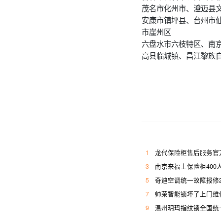
茂名市化州市、澄迈县
安康市镇坪县、台州市
市崖州区
六盘水市六枝特区、南
高县临城镇、昌江黎族
1
龙代保险柜售后服务官
3
南京来福士保险柜400
5
奇迪空调统一故障报修
7
帅荣智能锁坏了上门维
9
温州玥玛指纹锁全国统