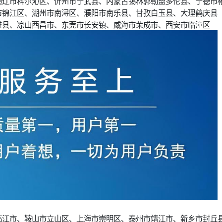
通辽市科尔沁区、忻州市宁武县、内蒙古锡林郭勒盟多伦县、宁德市
市锦江区、湖州市南浔区、濮阳市南乐县、甘孜白玉县、大理鹤庆县
睢县、凉山西昌市、东莞市长安镇、威海市荣成市、西安市临潼区
临江市、鞍山市立山区、上海市崇明区、泰州市靖江市、新乡市封丘