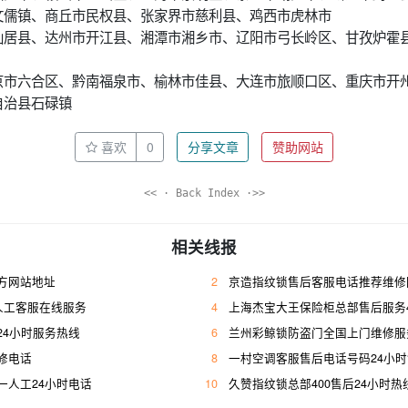
文儒镇、商丘市民权县、张家界市慈利县、鸡西市虎林市
仙居县、达州市开江县、湘潭市湘乡市、辽阳市弓长岭区、甘孜炉霍
京市六合区、黔南福泉市、榆林市佳县、大连市旅顺口区、重庆市开
自治县石碌镇
喜欢
0
分享文章
赞助网站
<< · Back Index ·>>
相关线报
方网站地址
2
京造指纹锁售后客服电话推荐维修
人工客服在线服务
4
上海杰宝大王保险柜总部售后服务400人工
24小时服务热线
6
兰州彩鲸锁防盗门全国上门维修服
修电话
8
一村空调客服售后电话号码24小
一人工24小时电话
10
久赞指纹锁总部400售后24小时热