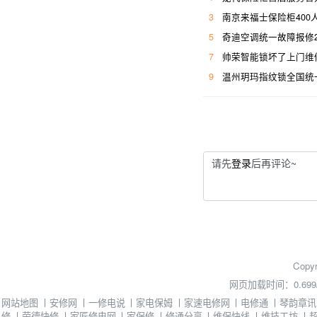
3
南京来福士保险柜400
5
奇迪空调统一故障报修
7
帅荣智能锁坏了上门维
9
温州玥玛指纹锁全国统
请先
登录
后再评论~
Copyr
网页加载时间：0.699
网站地图
丨
安修网
丨
一修电说
丨
家电保姆
丨
家速电修网
丨
电修通
丨
琴韵章讯
修
丨
荣德快修
丨
家匠修电网
丨
家保修
丨
修通分享
丨
维保快线
丨
维技工坊
丨