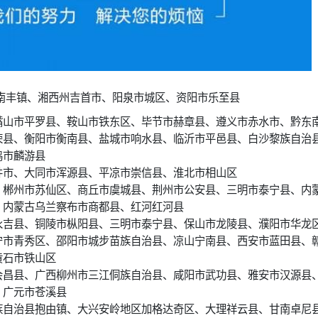
南丰镇、湘西州吉首市、阳泉市城区、资阳市乐至县
嘴山市平罗县、鞍山市铁东区、毕节市赫章县、遵义市赤水市、黔东
荣县、衡阳市衡南县、盐城市响水县、临沂市平邑县、白沙黎族自治
鸡市麟游县
井市、大同市浑源县、平凉市崇信县、淮北市相山区
、郴州市苏仙区、商丘市虞城县、荆州市公安县、三明市泰宁县、内
、内蒙古乌兰察布市商都县、红河红河县
永吉县、铜陵市枞阳县、三明市泰宁县、保山市龙陵县、濮阳市华龙
宁市青秀区、邵阳市城步苗族自治县、凉山宁南县、西安市蓝田县、
黄石市铁山区
会昌县、广西柳州市三江侗族自治县、咸阳市武功县、雅安市汉源县
、广元市苍溪县
族自治县抱由镇、大兴安岭地区加格达奇区、大理祥云县、甘南卓尼