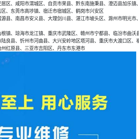
安居区、咸阳市渭城区、自贡市荣县、黔东南施秉县、澄迈县加乐镇
店区、东莞市高埗镇、宿迁市宿城区、鹤岗市兴安区
渭源县、南昌市安义县、大理剑川县、湛江市坡头区、滁州市明光市
山根镇、琼海市龙江镇、重庆市武隆区、赣州市宁都县、临汾市曲沃
市陆良县、忻州市河曲县、大兴安岭地区塔河县、重庆市大渡口区、
治州红原县、三亚市吉阳区、丹东市东港市