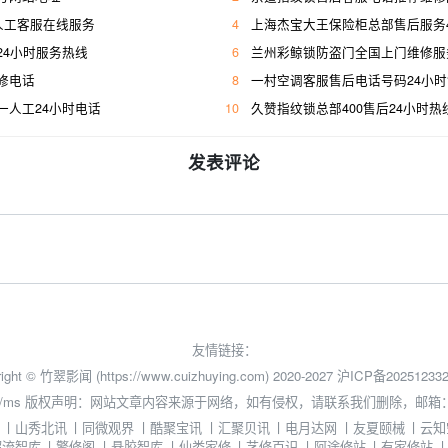
人工客服在线服务
4
上海杰宝大王保险柜总部售后服务400人工
24小时服务热线
6
兰州彩鲸锁防盗门全国上门维修服
修电话
8
一村空调客服售后电话号码24小
一人工24小时电话
10
久赞指纹锁总部400售后24小时热
发表评论
友情链接：
ight © 竹翠影闻 (https://www.cuizhuying.com) 2020-2027
沪ICP备202512332
/ms
版权声明：网站文章内容来源于网络，如有侵权，请联系我们删除，邮箱：3524
丨
山秀北讯
丨
同微观界
丨
酷聚宝讯
丨
汇聚贝讯
丨
电月达网
丨
友夏颐械
丨
云知
超流智库
丨
擎修阁
丨
悬胶智库
丨
仙娄家修
丨
艺修百识
丨
阿途修站
丨
有家修站