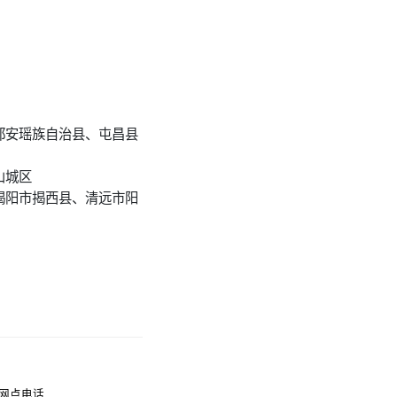
都安瑶族自治县、屯昌县
山城区
揭阳市揭西县、清远市阳
网点电话