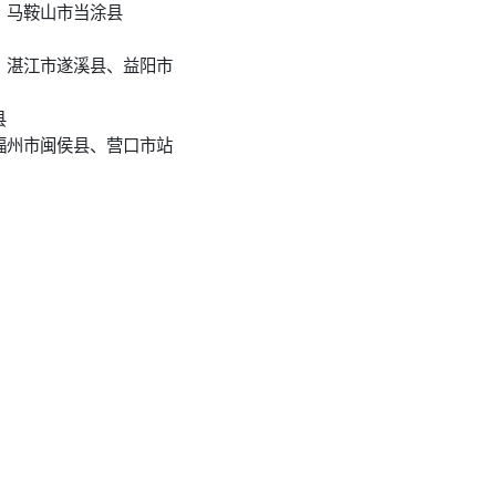
、马鞍山市当涂县
、湛江市遂溪县、益阳市
县
福州市闽侯县、营口市站