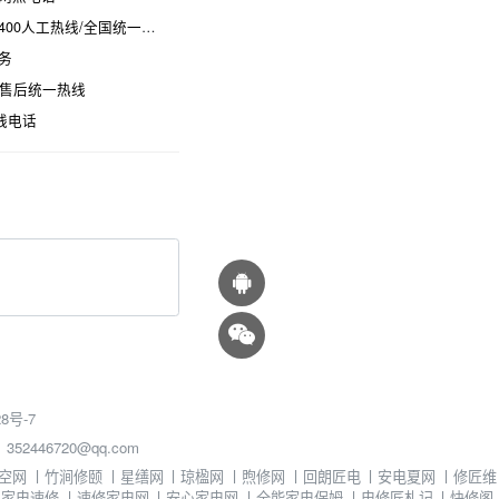
热线/全国统一维修电话是多少
务
时售后统一热线
线电话
8号-7
46720@qq.com
空网
丨
竹涧修颐
丨
星缮网
丨
琼楹网
丨
煦修网
丨
回朗匠电
丨
安电夏网
丨
修匠维
丨
家电速修
丨
速修家电网
丨
安心家电网
丨
全能家电保姆
丨
电修匠札记
丨
快修阁