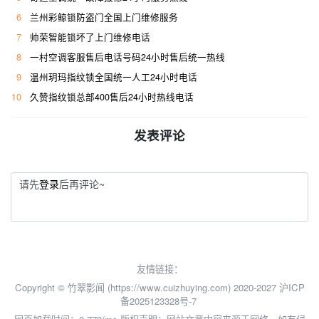
6
兰州彩鲸锁防盗门全国上门维修服务
7
帅荣智能锁坏了上门维修电话
8
一村空调客服售后电话号码24小时售后统一热线
9
温州玥玛指纹锁全国统一人工24小时电话
10
久赞指纹锁总部400售后24小时热线电话
发表评论
请先
登录
后再评论~
友情链接：
Copyright © 竹翠影闻 (https://www.cuizhuying.com) 2020-2027
沪ICP
备2025123328号-7