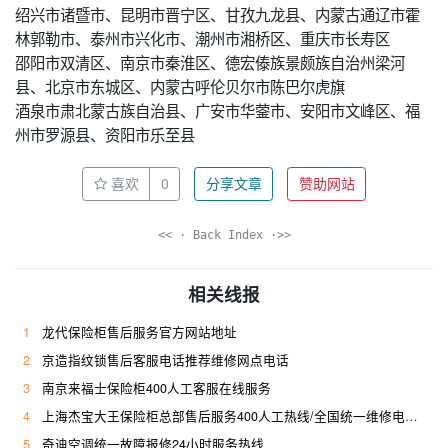
绍兴市诸暨市、昆明市晋宁区、甘孜九龙县、内蒙古通辽市霍
林郭勒市、泰州市兴化市、潮州市湘桥区、重庆市长寿区
邵阳市双清区、南京市秦淮区、德宏傣族景颇族自治州梁河
县、北京市东城区、内蒙古呼伦贝尔市陈巴尔虎旗
酒泉市肃北蒙古族自治县、广安市华蓥市、安阳市文峰区、福
州市罗源县、资阳市乐至县
喜欢
0
分享文章
赞助网站
<< · Back Index ·>>
相关线报
1
龙代保险柜售后服务官方网站地址
2
京造指纹锁售后客服电话推荐维修网点电话
3
南京来福士保险柜400人工客服在线服务
4
上海杰宝大王保险柜总部售后服务400人工热线/全国统一维修电话是多少
5
奇迪空调统一故障报修24小时服务热线