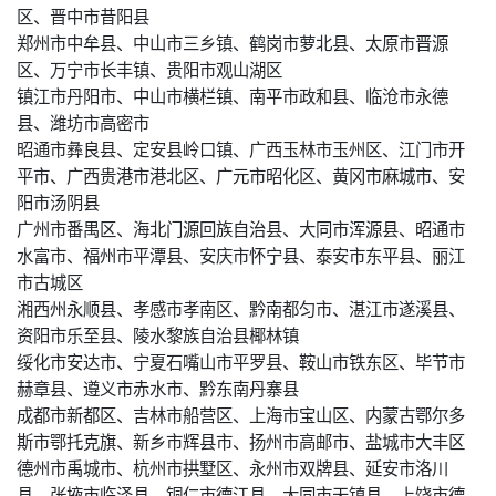
区、晋中市昔阳县
郑州市中牟县、中山市三乡镇、鹤岗市萝北县、太原市晋源
区、万宁市长丰镇、贵阳市观山湖区
镇江市丹阳市、中山市横栏镇、南平市政和县、临沧市永德
县、潍坊市高密市
昭通市彝良县、定安县岭口镇、广西玉林市玉州区、江门市开
平市、广西贵港市港北区、广元市昭化区、黄冈市麻城市、安
阳市汤阴县
广州市番禺区、海北门源回族自治县、大同市浑源县、昭通市
水富市、福州市平潭县、安庆市怀宁县、泰安市东平县、丽江
市古城区
湘西州永顺县、孝感市孝南区、黔南都匀市、湛江市遂溪县、
资阳市乐至县、陵水黎族自治县椰林镇
绥化市安达市、宁夏石嘴山市平罗县、鞍山市铁东区、毕节市
赫章县、遵义市赤水市、黔东南丹寨县
成都市新都区、吉林市船营区、上海市宝山区、内蒙古鄂尔多
斯市鄂托克旗、新乡市辉县市、扬州市高邮市、盐城市大丰区
德州市禹城市、杭州市拱墅区、永州市双牌县、延安市洛川
县、张掖市临泽县、铜仁市德江县、大同市天镇县、上饶市德