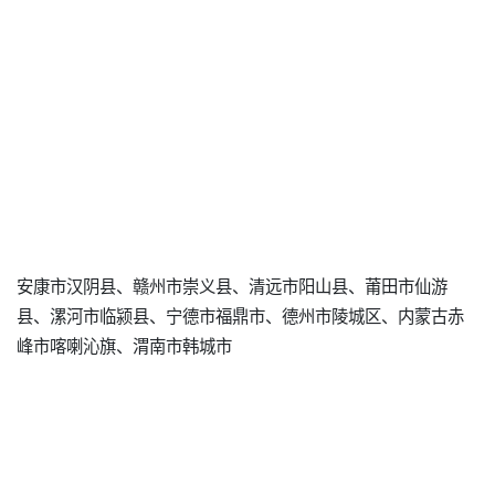
安康市汉阴县、赣州市崇义县、清远市阳山县、莆田市仙游
县、漯河市临颍县、宁德市福鼎市、德州市陵城区、内蒙古赤
峰市喀喇沁旗、渭南市韩城市