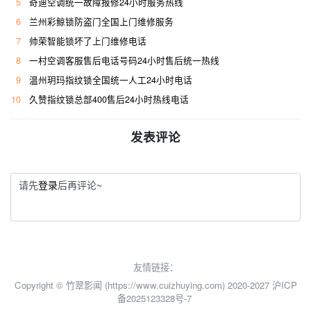
5
奇迪空调统一故障报修24小时服务热线
6
兰州彩鲸锁防盗门全国上门维修服务
7
帅荣智能锁坏了上门维修电话
8
一村空调客服售后电话号码24小时售后统一热线
9
温州玥玛指纹锁全国统一人工24小时电话
10
久赞指纹锁总部400售后24小时热线电话
发表评论
请先
登录
后再评论~
友情链接：
Copyright © 竹翠影闻 (https://www.cuizhuying.com) 2020-2027
沪ICP
备2025123328号-7