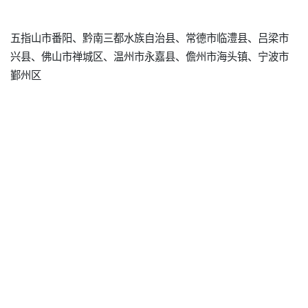
五指山市番阳、黔南三都水族自治县、常德市临澧县、吕梁市
兴县、佛山市禅城区、温州市永嘉县、儋州市海头镇、宁波市
鄞州区