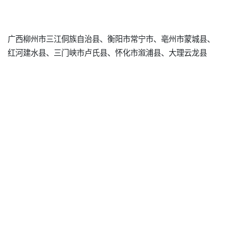
广西柳州市三江侗族自治县、衡阳市常宁市、亳州市蒙城县、
红河建水县、三门峡市卢氏县、怀化市溆浦县、大理云龙县