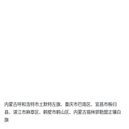
内蒙古呼和浩特市土默特左旗、重庆市巴南区、宜昌市秭归
县、湛江市麻章区、鹤壁市鹤山区、内蒙古锡林郭勒盟正镶白
旗