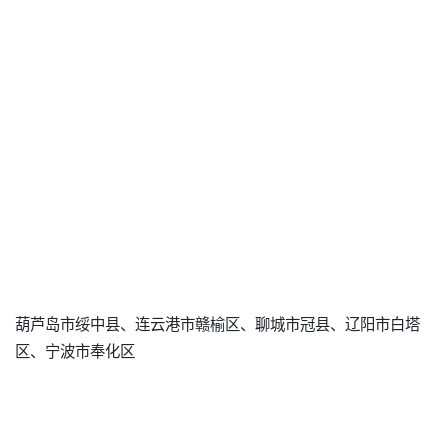
葫芦岛市绥中县、连云港市赣榆区、聊城市冠县、辽阳市白塔
区、宁波市奉化区