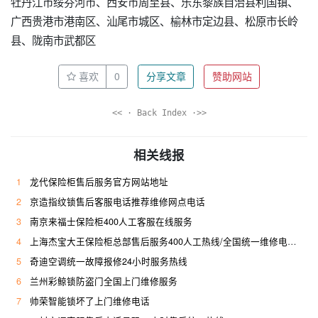
牡丹江市绥芬河市、西安市周至县、乐东黎族自治县利国镇、
广西贵港市港南区、汕尾市城区、榆林市定边县、松原市长岭
县、陇南市武都区
喜欢
0
分享文章
赞助网站
<< · Back Index ·>>
相关线报
1
龙代保险柜售后服务官方网站地址
2
京造指纹锁售后客服电话推荐维修网点电话
3
南京来福士保险柜400人工客服在线服务
4
上海杰宝大王保险柜总部售后服务400人工热线/全国统一维修电话是多少
5
奇迪空调统一故障报修24小时服务热线
6
兰州彩鲸锁防盗门全国上门维修服务
7
帅荣智能锁坏了上门维修电话