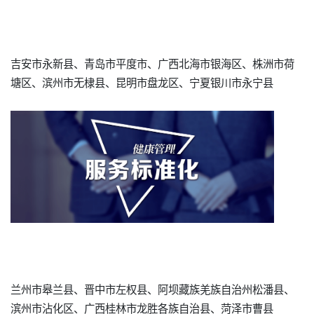
吉安市永新县、青岛市平度市、广西北海市银海区、株洲市荷
塘区、滨州市无棣县、昆明市盘龙区、宁夏银川市永宁县
兰州市皋兰县、晋中市左权县、阿坝藏族羌族自治州松潘县、
滨州市沾化区、广西桂林市龙胜各族自治县、菏泽市曹县