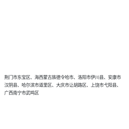
荆门市东宝区、海西蒙古族德令哈市、洛阳市伊川县、安康市
汉阴县、哈尔滨市道里区、大庆市让胡路区、上饶市弋阳县、
广西南宁市武鸣区