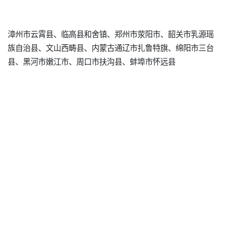
漳州市云霄县、临高县和舍镇、郑州市荥阳市、韶关市乳源瑶
族自治县、文山西畴县、内蒙古通辽市扎鲁特旗、绵阳市三台
县、黑河市嫩江市、周口市扶沟县、蚌埠市怀远县