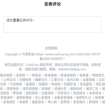
发表评论
请先
登录
后再评论~
友情链接：
Copyright © 竹翠影闻 (https://www.cuizhuying.com) 2020-2027
沪ICP
备2025123328号-7
网页加载时间：0.622/ms
版权声明：网站文章内容来源于网络，如有侵
权，请联系我们删除，邮箱：352446720@qq.com
网站地图
丨
安修网
丨
一修电说
丨
家电保姆
丨
家速电修网
丨
电修通
丨
琴韵章讯
丨
山秀北讯
丨
同微观界
丨
酷聚宝讯
丨
汇聚贝讯
丨
电月达网
丨
友夏颐械
丨
云知
空网
丨
竹涧修颐
丨
星缮网
丨
琼楹网
丨
煦修网
丨
回朗匠电
丨
安电夏网
丨
修匠维
修
丨
荣德快修
丨
家匠修电网
丨
家保修
丨
修通分享
丨
维保快线
丨
维技工坊
丨
超
流智库
丨
擎修阁
丨
悬胶智库
丨
仙娄家修
丨
艺修百识
丨
阿途修站
丨
有家修站
丨
家电速修
丨
速修家电网
丨
安心家电网
丨
全能家电保姆
丨
电修匠札记
丨
快修阁
丨
家电修匠
丨
电易修
丨
悬胶智库
丨
琴心网
丨
琥梦网
丨
翠流逸讯
丨
醉琼网
丨
碧