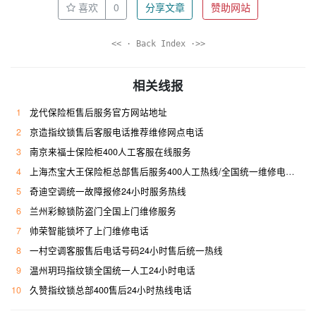
喜欢
0
分享文章
赞助网站
<< · Back Index ·>>
相关线报
1
龙代保险柜售后服务官方网站地址
2
京造指纹锁售后客服电话推荐维修网点电话
3
南京来福士保险柜400人工客服在线服务
4
上海杰宝大王保险柜总部售后服务400人工热线/全国统一维修电话是多少
5
奇迪空调统一故障报修24小时服务热线
6
兰州彩鲸锁防盗门全国上门维修服务
7
帅荣智能锁坏了上门维修电话
8
一村空调客服售后电话号码24小时售后统一热线
9
温州玥玛指纹锁全国统一人工24小时电话
10
久赞指纹锁总部400售后24小时热线电话