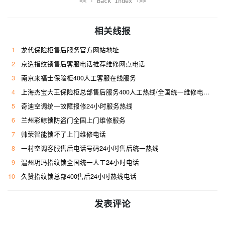
<< · Back Index ·>>
相关线报
1
龙代保险柜售后服务官方网站地址
2
京造指纹锁售后客服电话推荐维修网点电话
3
南京来福士保险柜400人工客服在线服务
4
上海杰宝大王保险柜总部售后服务400人工热线/全国统一维修电话是多少
5
奇迪空调统一故障报修24小时服务热线
6
兰州彩鲸锁防盗门全国上门维修服务
7
帅荣智能锁坏了上门维修电话
8
一村空调客服售后电话号码24小时售后统一热线
9
温州玥玛指纹锁全国统一人工24小时电话
10
久赞指纹锁总部400售后24小时热线电话
发表评论