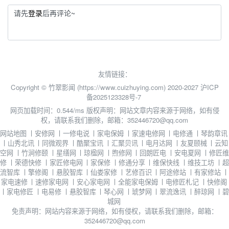
请先
登录
后再评论~
友情链接：
Copyright © 竹翠影闻 (https://www.cuizhuying.com) 2020-2027
沪ICP
备2025123328号-7
网页加载时间：0.544/ms
版权声明：网站文章内容来源于网络，如有侵
权，请联系我们删除，邮箱：352446720@qq.com
网站地图
丨
安修网
丨
一修电说
丨
家电保姆
丨
家速电修网
丨
电修通
丨
琴韵章讯
丨
山秀北讯
丨
同微观界
丨
酷聚宝讯
丨
汇聚贝讯
丨
电月达网
丨
友夏颐械
丨
云知
空网
丨
竹涧修颐
丨
星缮网
丨
琼楹网
丨
煦修网
丨
回朗匠电
丨
安电夏网
丨
修匠维
修
丨
荣德快修
丨
家匠修电网
丨
家保修
丨
修通分享
丨
维保快线
丨
维技工坊
丨
超
流智库
丨
擎修阁
丨
悬胶智库
丨
仙娄家修
丨
艺修百识
丨
阿途修站
丨
有家修站
丨
家电速修
丨
速修家电网
丨
安心家电网
丨
全能家电保姆
丨
电修匠札记
丨
快修阁
丨
家电修匠
丨
电易修
丨
悬胶智库
丨
琴心网
丨
琥梦网
丨
翠流逸讯
丨
醉琼网
丨
碧
城网
免责声明：网站内容来源于网络，如有侵权，请联系我们删除，邮箱：
352446720@qq.com