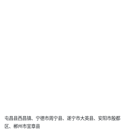
屯昌县西昌镇、宁德市周宁县、遂宁市大英县、安阳市殷都
区、郴州市宜章县