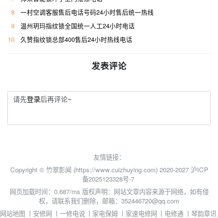
8
一村空调客服售后电话号码24小时售后统一热线
9
温州玥玛指纹锁全国统一人工24小时电话
10
久赞指纹锁总部400售后24小时热线电话
发表评论
请先
登录
后再评论~
友情链接：
Copyright © 竹翠影闻 (https://www.cuizhuying.com) 2020-2027
沪ICP
备2025123328号-7
网页加载时间：0.687/ms
版权声明：网站文章内容来源于网络，如有侵
权，请联系我们删除，邮箱：352446720@qq.com
网站地图
丨
安修网
丨
一修电说
丨
家电保姆
丨
家速电修网
丨
电修通
丨
琴韵章讯