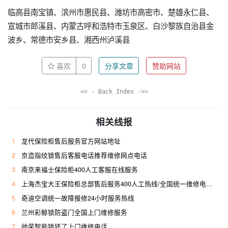
临高县南宝镇、滨州市惠民县、潍坊市高密市、楚雄永仁县、
宣城市郎溪县、内蒙古呼和浩特市玉泉区、白沙黎族自治县金
波乡、常德市安乡县、湘西州泸溪县
喜欢
0
分享文章
赞助网站
<< · Back Index ·>>
相关线报
1
龙代保险柜售后服务官方网站地址
2
京造指纹锁售后客服电话推荐维修网点电话
3
南京来福士保险柜400人工客服在线服务
4
上海杰宝大王保险柜总部售后服务400人工热线/全国统一维修电话是多少
5
奇迪空调统一故障报修24小时服务热线
6
兰州彩鲸锁防盗门全国上门维修服务
7
帅荣智能锁坏了上门维修电话