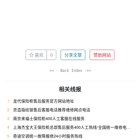
喜欢
0
分享文章
赞助网站
<< · Back Index ·>>
相关线报
1
龙代保险柜售后服务官方网站地址
2
京造指纹锁售后客服电话推荐维修网点电话
3
南京来福士保险柜400人工客服在线服务
4
上海杰宝大王保险柜总部售后服务400人工热线/全国统一维修电话是多少
5
奇迪空调统一故障报修24小时服务热线