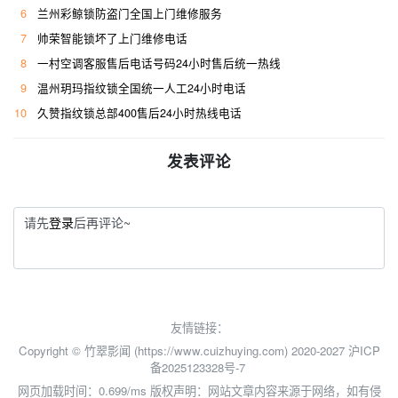
6
兰州彩鲸锁防盗门全国上门维修服务
7
帅荣智能锁坏了上门维修电话
8
一村空调客服售后电话号码24小时售后统一热线
9
温州玥玛指纹锁全国统一人工24小时电话
10
久赞指纹锁总部400售后24小时热线电话
发表评论
请先
登录
后再评论~
友情链接：
Copyright © 竹翠影闻 (https://www.cuizhuying.com) 2020-2027
沪ICP
备2025123328号-7
网页加载时间：0.699/ms
版权声明：网站文章内容来源于网络，如有侵