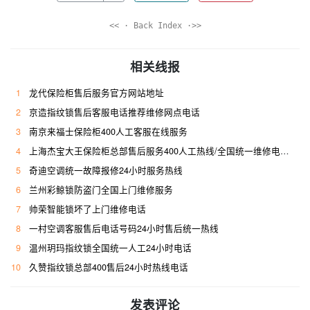
<< · Back Index ·>>
相关线报
1
龙代保险柜售后服务官方网站地址
2
京造指纹锁售后客服电话推荐维修网点电话
3
南京来福士保险柜400人工客服在线服务
4
上海杰宝大王保险柜总部售后服务400人工热线/全国统一维修电话是多少
5
奇迪空调统一故障报修24小时服务热线
6
兰州彩鲸锁防盗门全国上门维修服务
7
帅荣智能锁坏了上门维修电话
8
一村空调客服售后电话号码24小时售后统一热线
9
温州玥玛指纹锁全国统一人工24小时电话
10
久赞指纹锁总部400售后24小时热线电话
发表评论