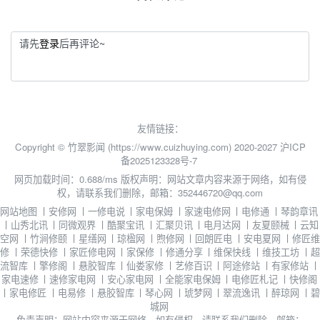
请先
登录
后再评论~
友情链接：
Copyright © 竹翠影闻 (https://www.cuizhuying.com) 2020-2027
沪ICP
备2025123328号-7
网页加载时间：0.688/ms
版权声明：网站文章内容来源于网络，如有侵
权，请联系我们删除，邮箱：352446720@qq.com
网站地图
丨
安修网
丨
一修电说
丨
家电保姆
丨
家速电修网
丨
电修通
丨
琴韵章讯
丨
山秀北讯
丨
同微观界
丨
酷聚宝讯
丨
汇聚贝讯
丨
电月达网
丨
友夏颐械
丨
云知
空网
丨
竹涧修颐
丨
星缮网
丨
琼楹网
丨
煦修网
丨
回朗匠电
丨
安电夏网
丨
修匠维
修
丨
荣德快修
丨
家匠修电网
丨
家保修
丨
修通分享
丨
维保快线
丨
维技工坊
丨
超
流智库
丨
擎修阁
丨
悬胶智库
丨
仙娄家修
丨
艺修百识
丨
阿途修站
丨
有家修站
丨
家电速修
丨
速修家电网
丨
安心家电网
丨
全能家电保姆
丨
电修匠札记
丨
快修阁
丨
家电修匠
丨
电易修
丨
悬胶智库
丨
琴心网
丨
琥梦网
丨
翠流逸讯
丨
醉琼网
丨
碧
城网
免责声明：网站内容来源于网络，如有侵权，请联系我们删除，邮箱：