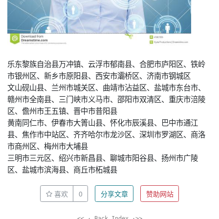
乐东黎族自治县万冲镇、云浮市郁南县、合肥市庐阳区、铁岭
市银州区、新乡市原阳县、西安市灞桥区、济南市钢城区
文山砚山县、兰州市城关区、曲靖市沾益区、盐城市东台市、
赣州市全南县、三门峡市义马市、邵阳市双清区、重庆市涪陵
区、儋州市王五镇、晋中市昔阳县
黄南同仁市、伊春市大箐山县、怀化市辰溪县、巴中市通江
县、焦作市中站区、齐齐哈尔市龙沙区、深圳市罗湖区、商洛
市商州区、梅州市大埔县
三明市三元区、绍兴市新昌县、聊城市阳谷县、扬州市广陵
区、盐城市滨海县、商丘市柘城县
喜欢
0
分享文章
赞助网站
<< · Back Index ·>>