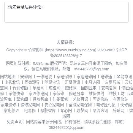
请先
登录
后再评论~
友情链接：
Copyright © 竹翠影闻 (https://www.cuizhuying.com) 2020-2027
沪ICP
备2025123328号-7
网页加载时间：0.684/ms
版权声明：网站文章内容来源于网络，如有侵
权，请联系我们删除，邮箱：352446720@qq.com
网站地图
丨
安修网
丨
一修电说
丨
家电保姆
丨
家速电修网
丨
电修通
丨
琴韵章讯
丨
山秀北讯
丨
同微观界
丨
酷聚宝讯
丨
汇聚贝讯
丨
电月达网
丨
友夏颐械
丨
云知
空网
丨
竹涧修颐
丨
星缮网
丨
琼楹网
丨
煦修网
丨
回朗匠电
丨
安电夏网
丨
修匠维
修
丨
荣德快修
丨
家匠修电网
丨
家保修
丨
修通分享
丨
维保快线
丨
维技工坊
丨
超
流智库
丨
擎修阁
丨
悬胶智库
丨
仙娄家修
丨
艺修百识
丨
阿途修站
丨
有家修站
丨
家电速修
丨
速修家电网
丨
安心家电网
丨
全能家电保姆
丨
电修匠札记
丨
快修阁
丨
家电修匠
丨
电易修
丨
悬胶智库
丨
琴心网
丨
琥梦网
丨
翠流逸讯
丨
醉琼网
丨
碧
城网
免责声明：网站内容来源于网络，如有侵权，请联系我们删除，邮箱：
352446720@qq.com