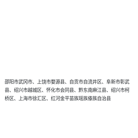
邵阳市武冈市、上饶市婺源县、自贡市自流井区、阜新市彰武
县、绍兴市越城区、怀化市会同县、黔东南麻江县、绍兴市柯
桥区、上海市徐汇区、红河金平苗族瑶族傣族自治县