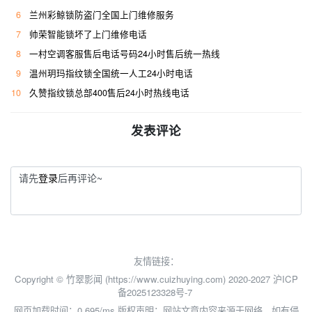
6
兰州彩鲸锁防盗门全国上门维修服务
7
帅荣智能锁坏了上门维修电话
8
一村空调客服售后电话号码24小时售后统一热线
9
温州玥玛指纹锁全国统一人工24小时电话
10
久赞指纹锁总部400售后24小时热线电话
发表评论
请先
登录
后再评论~
友情链接：
Copyright © 竹翠影闻 (https://www.cuizhuying.com) 2020-2027
沪ICP
备2025123328号-7
网页加载时间：0.695/ms
版权声明：网站文章内容来源于网络，如有侵