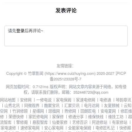
发表评论
请先
登录
后再评论~
友情链接：
Copyright © 竹翠影闻 (https://www.cuizhuying.com) 2020-2027
沪ICP
备2025123328号-7
网页加载时间：0.712/ms
版权声明：网站文章内容来源于网络，如有侵
权，请联系我们删除，邮箱：352446720@qq.com
网站地图
丨
安修网
丨
一修电说
丨
家电保姆
丨
家速电修网
丨
电修通
丨
琴韵章讯
丨
山秀北讯
丨
同微观界
丨
酷聚宝讯
丨
汇聚贝讯
丨
电月达网
丨
友夏颐械
丨
云知
空网
丨
竹涧修颐
丨
星缮网
丨
琼楹网
丨
煦修网
丨
回朗匠电
丨
安电夏网
丨
修匠维
修
丨
荣德快修
丨
家匠修电网
丨
家保修
丨
修通分享
丨
维保快线
丨
维技工坊
丨
超
流智库
丨
擎修阁
丨
悬胶智库
丨
仙娄家修
丨
艺修百识
丨
阿途修站
丨
有家修站
丨
家电速修
丨
速修家电网
丨
安心家电网
丨
全能家电保姆
丨
电修匠札记
丨
快修阁