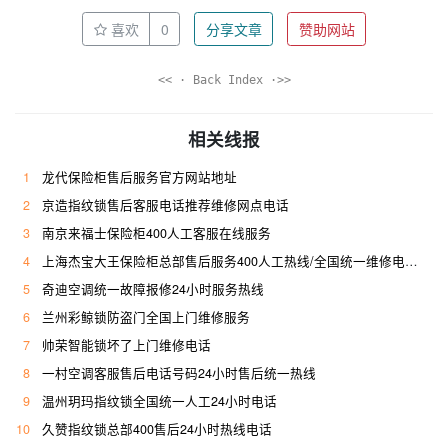
喜欢
0
分享文章
赞助网站
<< · Back Index ·>>
相关线报
1
龙代保险柜售后服务官方网站地址
2
京造指纹锁售后客服电话推荐维修网点电话
3
南京来福士保险柜400人工客服在线服务
4
上海杰宝大王保险柜总部售后服务400人工热线/全国统一维修电话是多少
5
奇迪空调统一故障报修24小时服务热线
6
兰州彩鲸锁防盗门全国上门维修服务
7
帅荣智能锁坏了上门维修电话
8
一村空调客服售后电话号码24小时售后统一热线
9
温州玥玛指纹锁全国统一人工24小时电话
10
久赞指纹锁总部400售后24小时热线电话