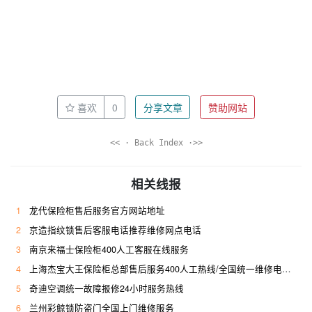
喜欢
0
分享文章
赞助网站
<< · Back Index ·>>
相关线报
1
龙代保险柜售后服务官方网站地址
2
京造指纹锁售后客服电话推荐维修网点电话
3
南京来福士保险柜400人工客服在线服务
4
上海杰宝大王保险柜总部售后服务400人工热线/全国统一维修电话是多少
5
奇迪空调统一故障报修24小时服务热线
6
兰州彩鲸锁防盗门全国上门维修服务