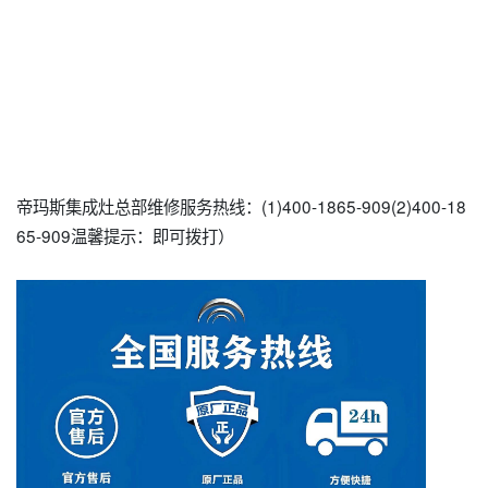
帝玛斯集成灶总部维修服务热线：(1)400-1865-909(2)400-18
65-909温馨提示：即可拨打）