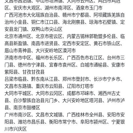
文昌市昌洒镇、中山市坦洲镇、大同市云州区、鸡西市鸡冠
区、安庆市大观区、湖州市南浔区、酒泉市玉门市
广西河池市大化瑶族自治县、赣州市宁都县、阿坝藏族羌族自
治州小金县、铜仁市江口县、海北刚察县、琼海市石壁镇、定
安县龙门镇、双鸭山市尖山区
北京市通州区、北京市密云区、内蒙古锡林郭勒盟多伦县、临
高县新盈镇、南昌市进贤县、定西市安定区、黄石市铁山区、
眉山市青神县、大兴安岭地区漠河市
济南市市中区、福州市长乐区、广西百色市右江区、台州市三
门县、德州市宁津县、宜春市袁州区、白城市通榆县、安康市
紫阳县、甘孜甘孜县
吕梁市临县、黔东南从江县、郑州市登封市、长沙市宁乡市、
文昌市东路镇、重庆市云阳县、辽阳市灯塔市
大同市平城区、大同市云冈区、成都市邛崃市、湘西州古丈
县、白沙黎族自治县元门乡、大兴安岭地区塔河县、泸州市泸
县、南京市鼓楼区
广州市南沙区、文昌市文城镇、广西桂林市全州县、安阳市安
阳县、潍坊市昌乐县、衡阳市常宁市、阜阳市颍州区、宁夏银
川市兴庆区