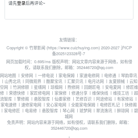
请先
登录
后再评论~
友情链接：
Copyright © 竹翠影闻 (https://www.cuizhuying.com) 2020-2027
沪ICP
备2025123328号-7
网页加载时间：0.695/ms
版权声明：网站文章内容来源于网络，如有侵
权，请联系我们删除，邮箱：352446720@qq.com
网站地图
丨
安修网
丨
一修电说
丨
家电保姆
丨
家速电修网
丨
电修通
丨
琴韵章讯
丨
山秀北讯
丨
同微观界
丨
酷聚宝讯
丨
汇聚贝讯
丨
电月达网
丨
友夏颐械
丨
云知
空网
丨
竹涧修颐
丨
星缮网
丨
琼楹网
丨
煦修网
丨
回朗匠电
丨
安电夏网
丨
修匠维
修
丨
荣德快修
丨
家匠修电网
丨
家保修
丨
修通分享
丨
维保快线
丨
维技工坊
丨
超
流智库
丨
擎修阁
丨
悬胶智库
丨
仙娄家修
丨
艺修百识
丨
阿途修站
丨
有家修站
丨
家电速修
丨
速修家电网
丨
安心家电网
丨
全能家电保姆
丨
电修匠札记
丨
快修阁
丨
家电修匠
丨
电易修
丨
悬胶智库
丨
琴心网
丨
琥梦网
丨
翠流逸讯
丨
醉琼网
丨
碧
城网
免责声明：网站内容来源于网络，如有侵权，请联系我们删除，邮箱：
352446720@qq.com