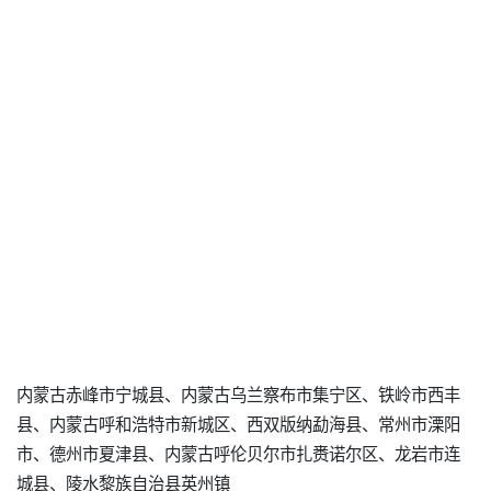
内蒙古赤峰市宁城县、内蒙古乌兰察布市集宁区、铁岭市西丰
县、内蒙古呼和浩特市新城区、西双版纳勐海县、常州市溧阳
市、德州市夏津县、内蒙古呼伦贝尔市扎赉诺尔区、龙岩市连
城县、陵水黎族自治县英州镇