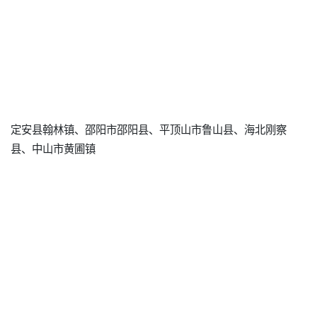
定安县翰林镇、邵阳市邵阳县、平顶山市鲁山县、海北刚察
县、中山市黄圃镇