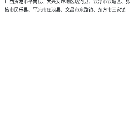
广西贵港市平南县、大兴安岭地区塔河县、云浮市云城区、张
掖市民乐县、平凉市庄浪县、文昌市东路镇、东方市三家镇