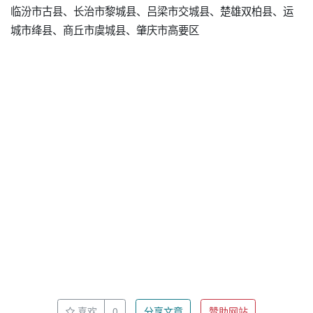
临汾市古县、长治市黎城县、吕梁市交城县、楚雄双柏县、运
城市绛县、商丘市虞城县、肇庆市高要区
喜欢
0
分享文章
赞助网站