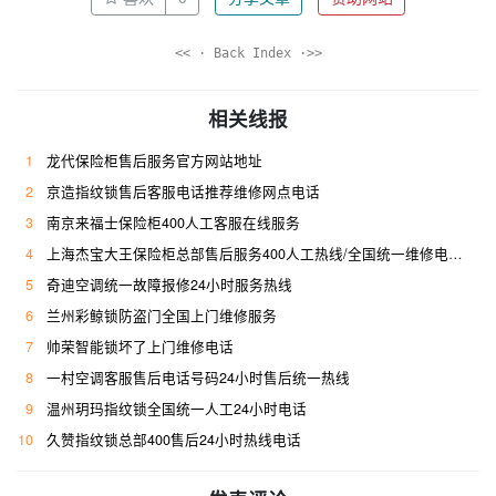
<< · Back Index ·>>
相关线报
1
龙代保险柜售后服务官方网站地址
2
京造指纹锁售后客服电话推荐维修网点电话
3
南京来福士保险柜400人工客服在线服务
4
上海杰宝大王保险柜总部售后服务400人工热线/全国统一维修电话是多少
5
奇迪空调统一故障报修24小时服务热线
6
兰州彩鲸锁防盗门全国上门维修服务
7
帅荣智能锁坏了上门维修电话
8
一村空调客服售后电话号码24小时售后统一热线
9
温州玥玛指纹锁全国统一人工24小时电话
10
久赞指纹锁总部400售后24小时热线电话