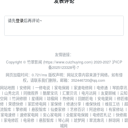
发表评论
请先
登录
后再评论~
友情链接：
Copyright © 竹翠影闻 (https://www.cuizhuying.com) 2020-2027
沪ICP
备2025123328号-7
网页加载时间：0.721/ms
版权声明：网站文章内容来源于网络，如有侵
权，请联系我们删除，邮箱：352446720@qq.com
网站地图
丨
安修网
丨
一修电说
丨
家电保姆
丨
家速电修网
丨
电修通
丨
琴韵章讯
丨
山秀北讯
丨
同微观界
丨
酷聚宝讯
丨
汇聚贝讯
丨
电月达网
丨
友夏颐械
丨
云知
空网
丨
竹涧修颐
丨
星缮网
丨
琼楹网
丨
煦修网
丨
回朗匠电
丨
安电夏网
丨
修匠维
修
丨
荣德快修
丨
家匠修电网
丨
家保修
丨
修通分享
丨
维保快线
丨
维技工坊
丨
超
流智库
丨
擎修阁
丨
悬胶智库
丨
仙娄家修
丨
艺修百识
丨
阿途修站
丨
有家修站
丨
家电速修
丨
速修家电网
丨
安心家电网
丨
全能家电保姆
丨
电修匠札记
丨
快修阁
丨
家电修匠
丨
电易修
丨
悬胶智库
丨
琴心网
丨
琥梦网
丨
翠流逸讯
丨
醉琼网
丨
碧
城网