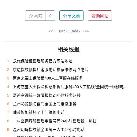
喜欢
0
分享文章
赞助网站
<< · Back Index ·>>
相关线报
1
龙代保险柜售后服务官方网站地址
2
京造指纹锁售后客服电话推荐维修网点电话
3
南京来福士保险柜400人工客服在线服务
4
上海杰宝大王保险柜总部售后服务400人工热线/全国统一维修电话是多少
5
奇迪空调统一故障报修24小时服务热线
6
兰州彩鲸锁防盗门全国上门维修服务
7
帅荣智能锁坏了上门维修电话
8
一村空调客服售后电话号码24小时售后统一热线
9
温州玥玛指纹锁全国统一人工24小时电话