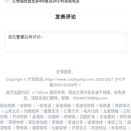
10
久赞指纹锁总部400售后24小时热线电话
发表评论
请先
登录
后再评论~
友情链接：
Copyright © 竹翠影闻 (https://www.cuizhuying.com) 2020-2027
沪ICP
备2025123328号-7
网页加载时间：0.726/ms
版权声明：网站文章内容来源于网络，如有侵
权，请联系我们删除，邮箱：352446720@qq.com
网站地图
丨
安修网
丨
一修电说
丨
家电保姆
丨
家速电修网
丨
电修通
丨
琴韵章讯
丨
山秀北讯
丨
同微观界
丨
酷聚宝讯
丨
汇聚贝讯
丨
电月达网
丨
友夏颐械
丨
云知
空网
丨
竹涧修颐
丨
星缮网
丨
琼楹网
丨
煦修网
丨
回朗匠电
丨
安电夏网
丨
修匠维
修
丨
荣德快修
丨
家匠修电网
丨
家保修
丨
修通分享
丨
维保快线
丨
维技工坊
丨
超
流智库
丨
擎修阁
丨
悬胶智库
丨
仙娄家修
丨
艺修百识
丨
阿途修站
丨
有家修站
丨