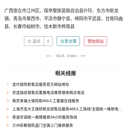
广西崇左市江州区、保亭黎族苗族自治县什玲、东方市新龙
镇、青岛市莱西市、平凉市静宁县、绵阳市平武县、甘南玛曲
县、长春市榆树市、佳木斯市桦南县
喜欢
0
分享文章
赞助网站
<< · Back Index ·>>
相关线报
1
龙代保险柜售后服务官方网站地址
2
京造指纹锁售后客服电话推荐维修网点电话
3
南京来福士保险柜400人工客服在线服务
4
上海杰宝大王保险柜总部售后服务400人工热线/全国统一维修电话是多少
5
奇迪空调统一故障报修24小时服务热线
6
兰州彩鲸锁防盗门全国上门维修服务