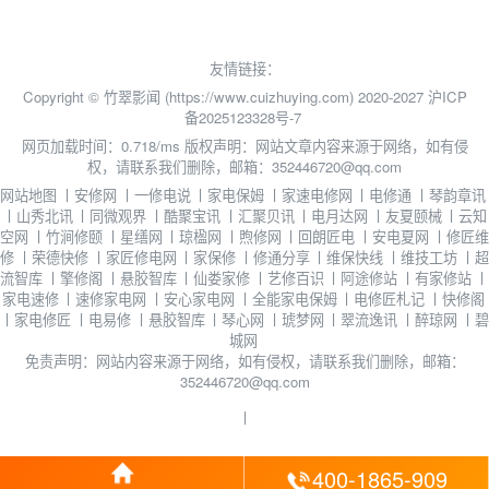
友情链接：
Copyright © 竹翠影闻 (https://www.cuizhuying.com) 2020-2027
沪ICP
备2025123328号-7
网页加载时间：0.718/ms
版权声明：网站文章内容来源于网络，如有侵
权，请联系我们删除，邮箱：352446720@qq.com
网站地图
丨
安修网
丨
一修电说
丨
家电保姆
丨
家速电修网
丨
电修通
丨
琴韵章讯
丨
山秀北讯
丨
同微观界
丨
酷聚宝讯
丨
汇聚贝讯
丨
电月达网
丨
友夏颐械
丨
云知
空网
丨
竹涧修颐
丨
星缮网
丨
琼楹网
丨
煦修网
丨
回朗匠电
丨
安电夏网
丨
修匠维
修
丨
荣德快修
丨
家匠修电网
丨
家保修
丨
修通分享
丨
维保快线
丨
维技工坊
丨
超
流智库
丨
擎修阁
丨
悬胶智库
丨
仙娄家修
丨
艺修百识
丨
阿途修站
丨
有家修站
丨
家电速修
丨
速修家电网
丨
安心家电网
丨
全能家电保姆
丨
电修匠札记
丨
快修阁
丨
家电修匠
丨
电易修
丨
悬胶智库
丨
琴心网
丨
琥梦网
丨
翠流逸讯
丨
醉琼网
丨
碧
城网
免责声明：网站内容来源于网络，如有侵权，请联系我们删除，邮箱：
352446720@qq.com
丨
400-1865-909