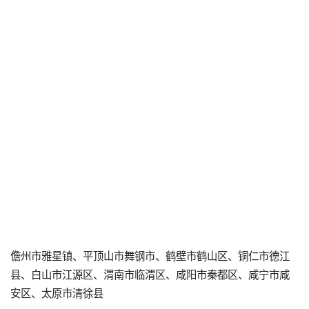
儋州市雅星镇、平顶山市舞钢市、鹤壁市鹤山区、铜仁市德江
县、白山市江源区、渭南市临渭区、咸阳市秦都区、咸宁市咸
安区、太原市清徐县