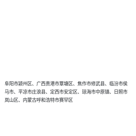
阜阳市颍州区、广西贵港市覃塘区、焦作市修武县、临汾市侯
马市、平凉市庄浪县、定西市安定区、琼海市中原镇、日照市
岚山区、内蒙古呼和浩特市赛罕区