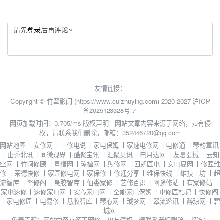
请先
登录
后再评论~
友情链接：
Copyright © 竹翠影闻 (https://www.cuizhuying.com) 2020-2027
沪ICP
备2025123328号-7
网页加载时间：0.705/ms
版权声明：网站文章内容来源于网络，如有侵
权，请联系我们删除，邮箱：352446720@qq.com
网站地图
丨
安修网
丨
一修电说
丨
家电保姆
丨
家速电修网
丨
电修通
丨
琴韵章讯
丨
山秀北讯
丨
同微观界
丨
酷聚宝讯
丨
汇聚贝讯
丨
电月达网
丨
友夏颐械
丨
云知
空网
丨
竹涧修颐
丨
星缮网
丨
琼楹网
丨
煦修网
丨
回朗匠电
丨
安电夏网
丨
修匠维
修
丨
荣德快修
丨
家匠修电网
丨
家保修
丨
修通分享
丨
维保快线
丨
维技工坊
丨
超
流智库
丨
擎修阁
丨
悬胶智库
丨
仙娄家修
丨
艺修百识
丨
阿途修站
丨
有家修站
丨
家电速修
丨
速修家电网
丨
安心家电网
丨
全能家电保姆
丨
电修匠札记
丨
快修阁
丨
家电修匠
丨
电易修
丨
悬胶智库
丨
琴心网
丨
琥梦网
丨
翠流逸讯
丨
醉琼网
丨
碧
城网
免责声明：网站内容来源于网络，如有侵权，请联系我们删除，邮箱：