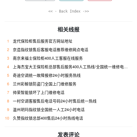
<< · Back Index ·>>
相关线报
1
龙代保险柜售后服务官方网站地址
2
京造指纹锁售后客服电话推荐维修网点电话
3
南京来福士保险柜400人工客服在线服务
4
上海杰宝大王保险柜总部售后服务400人工热线/全国统一维修电话是多少
5
奇迪空调统一故障报修24小时服务热线
6
兰州彩鲸锁防盗门全国上门维修服务
7
帅荣智能锁坏了上门维修电话
8
一村空调客服售后电话号码24小时售后统一热线
9
温州玥玛指纹锁全国统一人工24小时电话
10
久赞指纹锁总部400售后24小时热线电话
发表评论