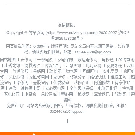
友情链接：
Copyright © 竹翠影闻 (https://www.cuizhuying.com) 2020-2027
沪ICP
备2025123328号-7
网页加载时间：0.689/ms
版权声明：网站文章内容来源于网络，如有侵
权，请联系我们删除，邮箱：352446720@qq.com
网站地图
丨
安修网
丨
一修电说
丨
家电保姆
丨
家速电修网
丨
电修通
丨
琴韵章讯
丨
山秀北讯
丨
同微观界
丨
酷聚宝讯
丨
汇聚贝讯
丨
电月达网
丨
友夏颐械
丨
云知
空网
丨
竹涧修颐
丨
星缮网
丨
琼楹网
丨
煦修网
丨
回朗匠电
丨
安电夏网
丨
修匠维
修
丨
荣德快修
丨
家匠修电网
丨
家保修
丨
修通分享
丨
维保快线
丨
维技工坊
丨
超
流智库
丨
擎修阁
丨
悬胶智库
丨
仙娄家修
丨
艺修百识
丨
阿途修站
丨
有家修站
丨
家电速修
丨
速修家电网
丨
安心家电网
丨
全能家电保姆
丨
电修匠札记
丨
快修阁
丨
家电修匠
丨
电易修
丨
悬胶智库
丨
琴心网
丨
琥梦网
丨
翠流逸讯
丨
醉琼网
丨
碧
城网
免责声明：网站内容来源于网络，如有侵权，请联系我们删除，邮箱：
352446720@qq.com
丨