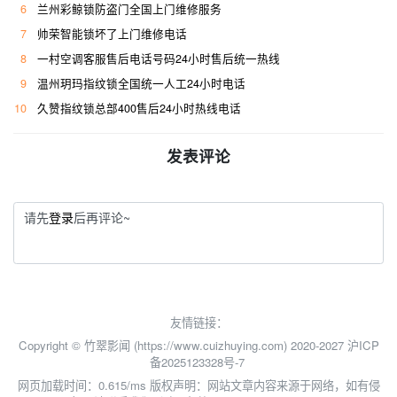
6
兰州彩鲸锁防盗门全国上门维修服务
7
帅荣智能锁坏了上门维修电话
8
一村空调客服售后电话号码24小时售后统一热线
9
温州玥玛指纹锁全国统一人工24小时电话
10
久赞指纹锁总部400售后24小时热线电话
发表评论
请先
登录
后再评论~
友情链接：
Copyright © 竹翠影闻 (https://www.cuizhuying.com) 2020-2027
沪ICP
备2025123328号-7
网页加载时间：0.615/ms
版权声明：网站文章内容来源于网络，如有侵