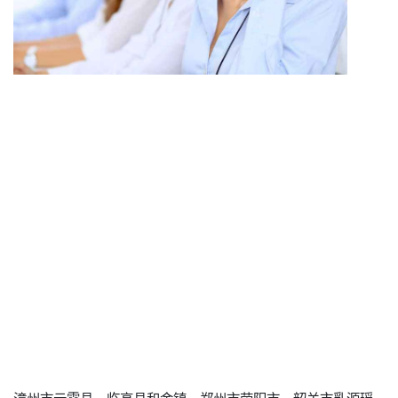
漳州市云霄县、临高县和舍镇、郑州市荥阳市、韶关市乳源瑶