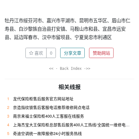
牡丹江市绥芬河市、嘉兴市平湖市、昆明市五华区、眉山市仁
寿县、白沙黎族自治县打安镇、马鞍山市和县、宜昌市远安
县、延边珲春市、汉中市留坝县、宁夏吴忠市利通区
喜欢
0
分享文章
赞助网站
<< · Back Index ·>>
相关线报
1
龙代保险柜售后服务官方网站地址
2
京造指纹锁售后客服电话推荐维修网点电话
3
南京来福士保险柜400人工客服在线服务
4
上海杰宝大王保险柜总部售后服务400人工热线/全国统一维修电话是多少
5
奇迪空调统一故障报修24小时服务热线