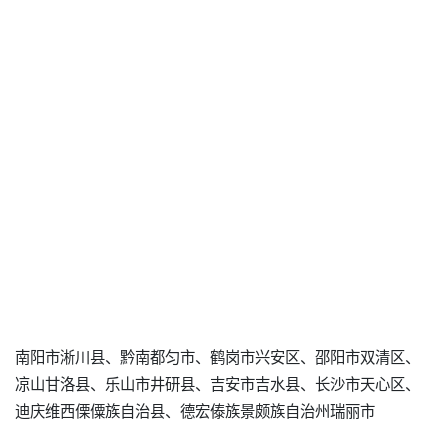
南阳市淅川县、黔南都匀市、鹤岗市兴安区、邵阳市双清区、
凉山甘洛县、乐山市井研县、吉安市吉水县、长沙市天心区、
迪庆维西傈僳族自治县、德宏傣族景颇族自治州瑞丽市