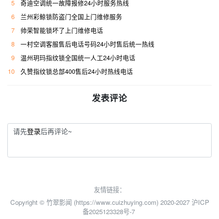
5
奇迪空调统一故障报修24小时服务热线
6
兰州彩鲸锁防盗门全国上门维修服务
7
帅荣智能锁坏了上门维修电话
8
一村空调客服售后电话号码24小时售后统一热线
9
温州玥玛指纹锁全国统一人工24小时电话
10
久赞指纹锁总部400售后24小时热线电话
发表评论
请先
登录
后再评论~
友情链接：
Copyright © 竹翠影闻 (https://www.cuizhuying.com) 2020-2027
沪ICP
备2025123328号-7