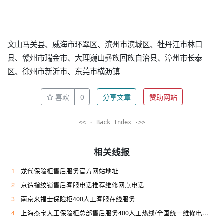
文山马关县、威海市环翠区、滨州市滨城区、牡丹江市林口
县、赣州市瑞金市、大理巍山彝族回族自治县、漳州市长泰
区、徐州市新沂市、东莞市横沥镇
喜欢
0
分享文章
赞助网站
<< · Back Index ·>>
相关线报
1
龙代保险柜售后服务官方网站地址
2
京造指纹锁售后客服电话推荐维修网点电话
3
南京来福士保险柜400人工客服在线服务
4
上海杰宝大王保险柜总部售后服务400人工热线/全国统一维修电话是多少