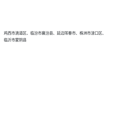
鸡西市滴道区、临汾市襄汾县、延边珲春市、株洲市渌口区、
临沂市蒙阴县