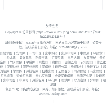
友情链接：
Copyright © 竹翠影闻 (https://www.cuizhuying.com) 2020-2027
沪ICP
备2025123328号-7
网页加载时间：0.625/ms
版权声明：网站文章内容来源于网络，如有侵
权，请联系我们删除，邮箱：352446720@qq.com
网站地图
丨
安修网
丨
一修电说
丨
家电保姆
丨
家速电修网
丨
电修通
丨
琴韵章讯
丨
山秀北讯
丨
同微观界
丨
酷聚宝讯
丨
汇聚贝讯
丨
电月达网
丨
友夏颐械
丨
云知
空网
丨
竹涧修颐
丨
星缮网
丨
琼楹网
丨
煦修网
丨
回朗匠电
丨
安电夏网
丨
修匠维
修
丨
荣德快修
丨
家匠修电网
丨
家保修
丨
修通分享
丨
维保快线
丨
维技工坊
丨
超
流智库
丨
擎修阁
丨
悬胶智库
丨
仙娄家修
丨
艺修百识
丨
阿途修站
丨
有家修站
丨
家电速修
丨
速修家电网
丨
安心家电网
丨
全能家电保姆
丨
电修匠札记
丨
快修阁
丨
家电修匠
丨
电易修
丨
悬胶智库
丨
琴心网
丨
琥梦网
丨
翠流逸讯
丨
醉琼网
丨
碧
城网
免责声明：网站内容来源于网络，如有侵权，请联系我们删除，邮箱：
352446720@qq.com
丨