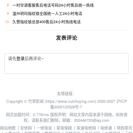
8
一村空调客服售后电话号码24小时售后统一热线
9
温州玥玛指纹锁全国统一人工24小时电话
10
久赞指纹锁总部400售后24小时热线电话
发表评论
请先
登录
后再评论~
友情链接：
Copyright © 竹翠影闻 (https://www.cuizhuying.com) 2020-2027
沪ICP
备2025123328号-7
网页加载时间：0.779/ms
版权声明：网站文章内容来源于网络，如有侵
权，请联系我们删除，邮箱：352446720@qq.com
网站地图
丨
安修网
丨
一修电说
丨
家电保姆
丨
家速电修网
丨
电修通
丨
琴韵章讯