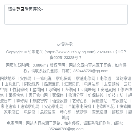
请先
登录
后再评论~
友情链接：
Copyright © 竹翠影闻 (https://www.cuizhuying.com) 2020-2027
沪ICP
备2025123328号-7
网页加载时间：0.686/ms
版权声明：网站文章内容来源于网络，如有侵
权，请联系我们删除，邮箱：352446720@qq.com
网站地图
丨
安修网
丨
一修电说
丨
家电保姆
丨
家速电修网
丨
电修通
丨
琴韵章讯
丨
山秀北讯
丨
同微观界
丨
酷聚宝讯
丨
汇聚贝讯
丨
电月达网
丨
友夏颐械
丨
云知
空网
丨
竹涧修颐
丨
星缮网
丨
琼楹网
丨
煦修网
丨
回朗匠电
丨
安电夏网
丨
修匠维
修
丨
荣德快修
丨
家匠修电网
丨
家保修
丨
修通分享
丨
维保快线
丨
维技工坊
丨
超
流智库
丨
擎修阁
丨
悬胶智库
丨
仙娄家修
丨
艺修百识
丨
阿途修站
丨
有家修站
丨
家电速修
丨
速修家电网
丨
安心家电网
丨
全能家电保姆
丨
电修匠札记
丨
快修阁
丨
家电修匠
丨
电易修
丨
悬胶智库
丨
琴心网
丨
琥梦网
丨
翠流逸讯
丨
醉琼网
丨
碧
城网
免责声明：网站内容来源于网络，如有侵权，请联系我们删除，邮箱：
352446720@qq.com