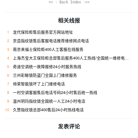
<< · Back Index ·>>
相关线报
1
龙代保险柜售后服务官方网站地址
2
京造指纹锁售后客服电话推荐维修网点电话
3
南京来福士保险柜400人工客服在线服务
4
上海杰宝大王保险柜总部售后服务400人工热线/全国统一维修电话是多少
5
奇迪空调统一故障报修24小时服务热线
6
兰州彩鲸锁防盗门全国上门维修服务
7
帅荣智能锁坏了上门维修电话
8
一村空调客服售后电话号码24小时售后统一热线
9
温州玥玛指纹锁全国统一人工24小时电话
10
久赞指纹锁总部400售后24小时热线电话
发表评论