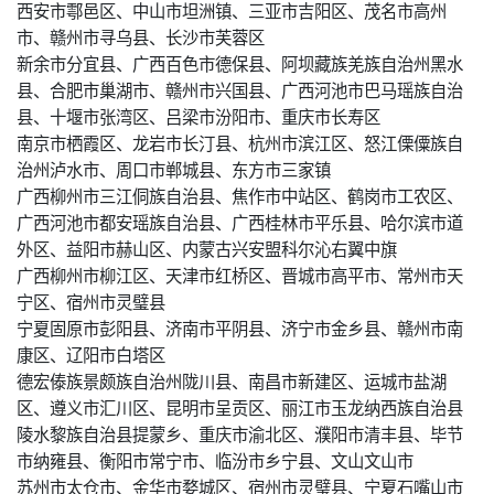
西安市鄠邑区、中山市坦洲镇、三亚市吉阳区、茂名市高州
市、赣州市寻乌县、长沙市芙蓉区
新余市分宜县、广西百色市德保县、阿坝藏族羌族自治州黑水
县、合肥市巢湖市、赣州市兴国县、广西河池市巴马瑶族自治
县、十堰市张湾区、吕梁市汾阳市、重庆市长寿区
南京市栖霞区、龙岩市长汀县、杭州市滨江区、怒江傈僳族自
治州泸水市、周口市郸城县、东方市三家镇
广西柳州市三江侗族自治县、焦作市中站区、鹤岗市工农区、
广西河池市都安瑶族自治县、广西桂林市平乐县、哈尔滨市道
外区、益阳市赫山区、内蒙古兴安盟科尔沁右翼中旗
广西柳州市柳江区、天津市红桥区、晋城市高平市、常州市天
宁区、宿州市灵璧县
宁夏固原市彭阳县、济南市平阴县、济宁市金乡县、赣州市南
康区、辽阳市白塔区
德宏傣族景颇族自治州陇川县、南昌市新建区、运城市盐湖
区、遵义市汇川区、昆明市呈贡区、丽江市玉龙纳西族自治县
陵水黎族自治县提蒙乡、重庆市渝北区、濮阳市清丰县、毕节
市纳雍县、衡阳市常宁市、临汾市乡宁县、文山文山市
苏州市太仓市、金华市婺城区、宿州市灵璧县、宁夏石嘴山市