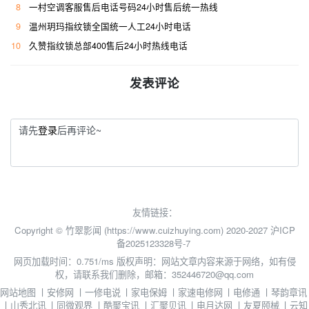
8
一村空调客服售后电话号码24小时售后统一热线
9
温州玥玛指纹锁全国统一人工24小时电话
10
久赞指纹锁总部400售后24小时热线电话
发表评论
请先
登录
后再评论~
友情链接：
Copyright © 竹翠影闻 (https://www.cuizhuying.com) 2020-2027
沪ICP
备2025123328号-7
网页加载时间：0.751/ms
版权声明：网站文章内容来源于网络，如有侵
权，请联系我们删除，邮箱：352446720@qq.com
网站地图
丨
安修网
丨
一修电说
丨
家电保姆
丨
家速电修网
丨
电修通
丨
琴韵章讯
丨
山秀北讯
丨
同微观界
丨
酷聚宝讯
丨
汇聚贝讯
丨
电月达网
丨
友夏颐械
丨
云知