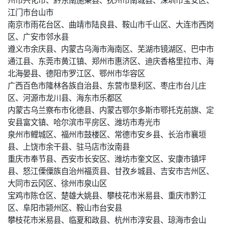
江门市台山市
南京市雨花台区、曲靖市陆良县、鞍山市千山区、大连市西岗
区、广安市邻水县
遵义市余庆县、内蒙古乌海市海南区、芜湖市镜湖区、巴中市
通江县、东莞市黄江镇、郑州市惠济区、迪庆香格里拉市、海
北海晏县、德阳市罗江区、鄂州市华容区
广西百色市隆林各族自治县、东营市垦利区、枣庄市台儿庄
区、河源市龙川县、海东市乐都区
内蒙古乌兰察布市化德县、内蒙古鄂尔多斯市鄂托克前旗、定
安县富文镇、哈尔滨市平房区、潍坊市寿光市
泉州市鲤城区、福州市鼓楼区、常德市安乡县、长治市襄垣
县、上饶市余干县、驻马店市汝南县
重庆市奉节县、西安市长安区、潍坊市奎文区、安康市镇坪
县、怒江傈僳族自治州福贡县、甘孜乡城县、吉安市吉州区、
大同市云冈区、徐州市泉山区
宝鸡市陈仓区、楚雄大姚县、攀枝花市米易县、重庆市黔江
区、阜阳市颍州区、鞍山市台安县
攀枝花市米易县、临夏和政县、杭州市淳安县、琼海市会山