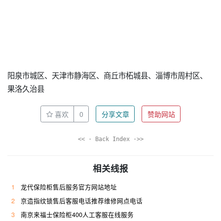
阳泉市城区、天津市静海区、商丘市柘城县、淄博市周村区、
果洛久治县
喜欢
0
分享文章
赞助网站
<< · Back Index ·>>
相关线报
1
龙代保险柜售后服务官方网站地址
2
京造指纹锁售后客服电话推荐维修网点电话
3
南京来福士保险柜400人工客服在线服务