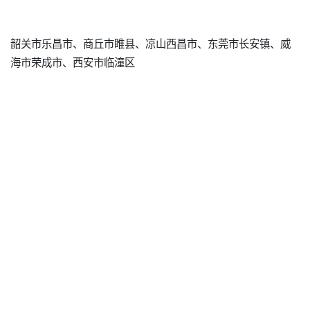
韶关市乐昌市、商丘市睢县、凉山西昌市、东莞市长安镇、威
海市荣成市、西安市临潼区