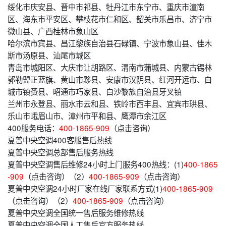
绥化市庆安县、晋中市祁县、牡丹江市东宁市、重庆市潼南
区、海东市平安区、攀枝花市仁和区、韶关市乐昌市、济宁市
微山县、广西桂林市象山区
哈尔滨市宾县、昌江黎族自治县石碌镇、宁波市象山县、佳木
斯市汤原县、汕尾市城区
青岛市城阳区、大庆市让胡路区、渭南市蒲城县、内蒙古锡林
郭勒盟正蓝旗、黄山市黟县、安康市汉阴县、红河开远市、白
城市镇赉县、昭通市巧家县、白沙黎族自治县牙叉镇
兰州市永登县、丽水市云和县、铁岭市西丰县、宜宾市珙县、
乐山市峨眉山市、漳州市平和县、鹰潭市余江区
400服务电话：
400-1865-909
（点击咨询）
夏普中央空调400客服售后热线
夏普中央空调总部售后服务热线
夏普中央空调售后维修24小时上门服务400热线：(1)
400-1865
-909
（点击咨询）（2）
400-1865-909
（点击咨询）
夏普中央空调24小时厂家在线厂家联系方式(1)
400-1865-909
（点击咨询）（2）
400-1865-909
（点击咨询）
夏普中央空调全国统一售后服务维修热线
夏普中央空调全国人工售后官方服务热线