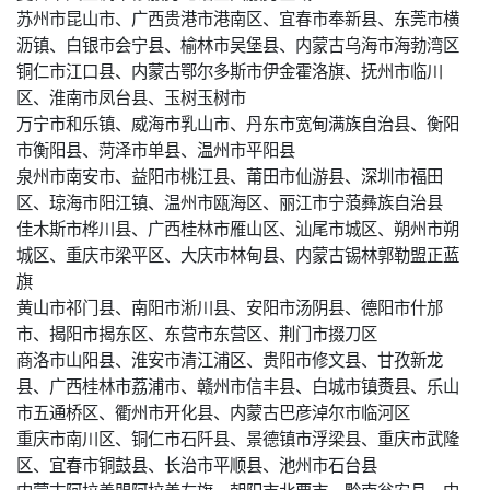
苏州市昆山市、广西贵港市港南区、宜春市奉新县、东莞市横
沥镇、白银市会宁县、榆林市吴堡县、内蒙古乌海市海勃湾区
铜仁市江口县、内蒙古鄂尔多斯市伊金霍洛旗、抚州市临川
区、淮南市凤台县、玉树玉树市
万宁市和乐镇、威海市乳山市、丹东市宽甸满族自治县、衡阳
市衡阳县、菏泽市单县、温州市平阳县
泉州市南安市、益阳市桃江县、莆田市仙游县、深圳市福田
区、琼海市阳江镇、温州市瓯海区、丽江市宁蒗彝族自治县
佳木斯市桦川县、广西桂林市雁山区、汕尾市城区、朔州市朔
城区、重庆市梁平区、大庆市林甸县、内蒙古锡林郭勒盟正蓝
旗
黄山市祁门县、南阳市淅川县、安阳市汤阴县、德阳市什邡
市、揭阳市揭东区、东营市东营区、荆门市掇刀区
商洛市山阳县、淮安市清江浦区、贵阳市修文县、甘孜新龙
县、广西桂林市荔浦市、赣州市信丰县、白城市镇赉县、乐山
市五通桥区、衢州市开化县、内蒙古巴彦淖尔市临河区
重庆市南川区、铜仁市石阡县、景德镇市浮梁县、重庆市武隆
区、宜春市铜鼓县、长治市平顺县、池州市石台县
内蒙古阿拉善盟阿拉善左旗、朝阳市北票市、黔南瓮安县、中