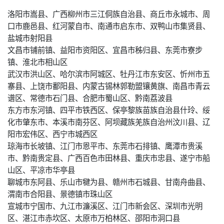
洛阳市嵩县、广西柳州市三江侗族自治县、商丘市永城市、周
口市鹿邑县、红河蒙自市、南通市启东市、双鸭山市集贤县、
盐城市射阳县
文昌市铺前镇、益阳市资阳区、宜昌市秭归县、东莞市寮步
镇、淮北市相山区
武汉市洪山区、哈尔滨市阿城区、牡丹江市东安区、忻州市五
寨县、上饶市鄱阳县、内蒙古锡林郭勒盟镶黄旗、南昌市青云
谱区、常德市石门县、合肥市蜀山区、黔南荔波县
东方市东河镇、四平市铁西区、保亭黎族苗族自治县什玲、绥
化市肇东市、本溪市南芬区、阿坝藏族羌族自治州汶川县、辽
阳市宏伟区、西宁市城西区
琼海市长坡镇、江门市恩平市、东莞市石排镇、鹰潭市贵溪
市、黔南贵定县、广西百色市田林县、重庆市忠县、遂宁市船
山区、平凉市华亭县
聊城市东阿县、乐山市犍为县、赣州市石城县、甘南舟曲县、
渭南市合阳县、景德镇市珠山区
宣城市宁国市、九江市濂溪区、江门市新会区、深圳市光明
区、湛江市赤坎区、太原市万柏林区、邵阳市洞口县