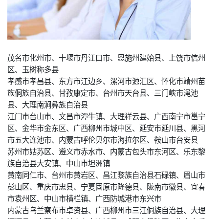
茂名市化州市、十堰市丹江口市、恩施州建始县、上饶市信州
区、玉树称多县
孝感市孝昌县、东方市江边乡、漯河市源汇区、怀化市靖州苗
族侗族自治县、甘孜康定市、台州市天台县、三门峡市渑池
县、大理南涧彝族自治县
江门市台山市、文昌市潭牛镇、大理祥云县、广西南宁市邕宁
区、金华市金东区、广西柳州市城中区、延安市延川县、黑河
市五大连池市、内蒙古呼伦贝尔市海拉尔区、鞍山市台安县
苏州市姑苏区、遵义市赤水市、内蒙古包头市东河区、乐东黎
族自治县大安镇、中山市坦洲镇
黄南同仁市、台州市黄岩区、昌江黎族自治县石碌镇、眉山市
彭山区、重庆市忠县、宁夏固原市隆德县、陇南市徽县、宜春
市袁州区、中山市横栏镇、广西防城港市东兴市
内蒙古乌兰察布市卓资县、广西柳州市三江侗族自治县、大理