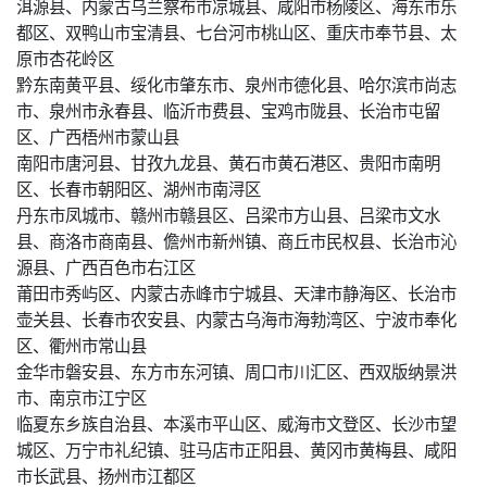
洱源县、内蒙古乌兰察布市凉城县、咸阳市杨陵区、海东市乐
都区、双鸭山市宝清县、七台河市桃山区、重庆市奉节县、太
原市杏花岭区
黔东南黄平县、绥化市肇东市、泉州市德化县、哈尔滨市尚志
市、泉州市永春县、临沂市费县、宝鸡市陇县、长治市屯留
区、广西梧州市蒙山县
南阳市唐河县、甘孜九龙县、黄石市黄石港区、贵阳市南明
区、长春市朝阳区、湖州市南浔区
丹东市凤城市、赣州市赣县区、吕梁市方山县、吕梁市文水
县、商洛市商南县、儋州市新州镇、商丘市民权县、长治市沁
源县、广西百色市右江区
莆田市秀屿区、内蒙古赤峰市宁城县、天津市静海区、长治市
壶关县、长春市农安县、内蒙古乌海市海勃湾区、宁波市奉化
区、衢州市常山县
金华市磐安县、东方市东河镇、周口市川汇区、西双版纳景洪
市、南京市江宁区
临夏东乡族自治县、本溪市平山区、威海市文登区、长沙市望
城区、万宁市礼纪镇、驻马店市正阳县、黄冈市黄梅县、咸阳
市长武县、扬州市江都区