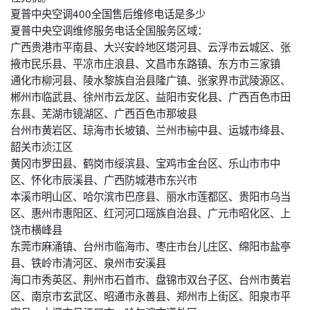
夏普中央空调400全国售后维修电话是多少
夏普中央空调维修服务电话全国服务区域：
广西贵港市平南县、大兴安岭地区塔河县、云浮市云城区、张
掖市民乐县、平凉市庄浪县、文昌市东路镇、东方市三家镇
通化市柳河县、陵水黎族自治县隆广镇、张家界市武陵源区、
郴州市临武县、徐州市云龙区、益阳市安化县、广西百色市田
东县、芜湖市镜湖区、广西百色市那坡县
台州市黄岩区、琼海市长坡镇、兰州市榆中县、运城市绛县、
韶关市浈江区
黄冈市罗田县、鹤岗市绥滨县、宝鸡市金台区、乐山市市中
区、怀化市辰溪县、广西防城港市东兴市
本溪市明山区、哈尔滨市巴彦县、丽水市莲都区、贵阳市乌当
区、惠州市惠阳区、红河河口瑶族自治县、广元市昭化区、上
饶市横峰县
东莞市麻涌镇、台州市临海市、枣庄市台儿庄区、绵阳市盐亭
县、铁岭市清河区、泉州市安溪县
海口市秀英区、荆州市石首市、盘锦市双台子区、台州市黄岩
区、南京市玄武区、昭通市永善县、郑州市上街区、阳泉市平