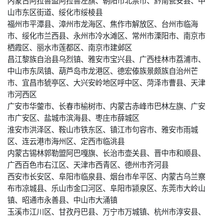
山市东区街道、绥化市绥棱县
福州市平潭县、漳州市龙海区、焦作市解放区、台州市临海
市、绥化市兰西县、永州市冷水滩区、常州市溧阳市、南京市
栖霞区、丽水市莲都区、南京市建邺区
昌江黎族自治县乌烈镇、雅安市宝兴县、广西桂林市荔浦市、
中山市东凤镇、葫芦岛市龙港区、德宏傣族景颇族自治州芒
市、宜昌市猇亭区、大兴安岭地区呼中区、菏泽市曹县、天津
市河西区
广安市华蓥市、长春市榆树市、内蒙古赤峰市巴林左旗、广安
市广安区、盐城市滨海县、枣庄市薛城区
淮安市洪泽区、鞍山市铁东区、镇江市句容市、雅安市雨城
区、连云港市海州区、定西市临洮县
内蒙古锡林郭勒盟阿巴嘎旗、长治市壶关县、晋中市和顺县、
广西百色市右江区、天津市西青区、德州市齐河县
西安市长安区、阜阳市临泉县、烟台市牟平区、内蒙古乌兰察
布市凉城县、乐山市金口河区、阜阳市颍泉区、东莞市大岭山
镇、昭通市永善县、中山市大涌镇
玉溪市江川区、甘孜丹巴县、万宁市万城镇、杭州市淳安县、