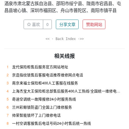
酒泉市肃北蒙古族自治县、邵阳市绥宁县、陇南市宕昌县、屯
昌县坡心镇、深圳市福田区、舟山市普陀区、南阳市镇平县
喜欢
0
分享文章
赞助网站
<< · Back Index ·>>
相关线报
1
龙代保险柜售后服务官方网站地址
2
京造指纹锁售后客服电话推荐维修网点电话
3
南京来福士保险柜400人工客服在线服务
4
上海杰宝大王保险柜总部售后服务400人工热线/全国统一维修电话是多少
5
奇迪空调统一故障报修24小时服务热线
6
兰州彩鲸锁防盗门全国上门维修服务
7
帅荣智能锁坏了上门维修电话
8
一村空调客服售后电话号码24小时售后统一热线