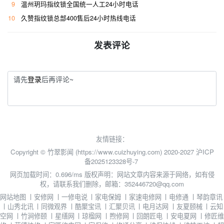
9
温州玥玛指纹锁全国统一人工24小时电话
10
久赞指纹锁总部400售后24小时热线电话
发表评论
请先
登录
后再评论~
友情链接：
Copyright © 竹翠影闻 (https://www.cuizhuying.com) 2020-2027
沪ICP
备2025123328号-7
网页加载时间：0.696/ms
版权声明：网站文章内容来源于网络，如有侵
权，请联系我们删除，邮箱：352446720@qq.com
网站地图
丨
安修网
丨
一修电说
丨
家电保姆
丨
家速电修网
丨
电修通
丨
琴韵章讯
丨
山秀北讯
丨
同微观界
丨
酷聚宝讯
丨
汇聚贝讯
丨
电月达网
丨
友夏颐械
丨
云知
空网
丨
竹涧修颐
丨
星缮网
丨
琼楹网
丨
煦修网
丨
回朗匠电
丨
安电夏网
丨
修匠维