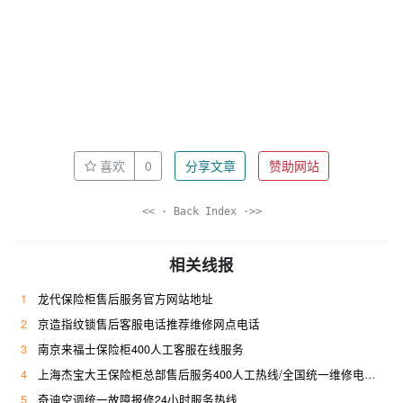
喜欢
0
分享文章
赞助网站
<< · Back Index ·>>
相关线报
1
龙代保险柜售后服务官方网站地址
2
京造指纹锁售后客服电话推荐维修网点电话
3
南京来福士保险柜400人工客服在线服务
4
上海杰宝大王保险柜总部售后服务400人工热线/全国统一维修电话是多少
5
奇迪空调统一故障报修24小时服务热线