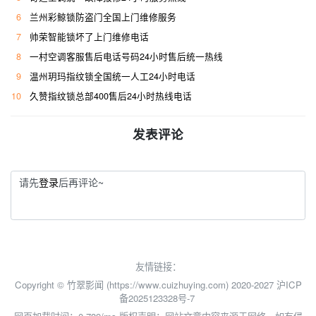
6
兰州彩鲸锁防盗门全国上门维修服务
7
帅荣智能锁坏了上门维修电话
8
一村空调客服售后电话号码24小时售后统一热线
9
温州玥玛指纹锁全国统一人工24小时电话
10
久赞指纹锁总部400售后24小时热线电话
发表评论
请先
登录
后再评论~
友情链接：
Copyright © 竹翠影闻 (https://www.cuizhuying.com) 2020-2027
沪ICP
备2025123328号-7