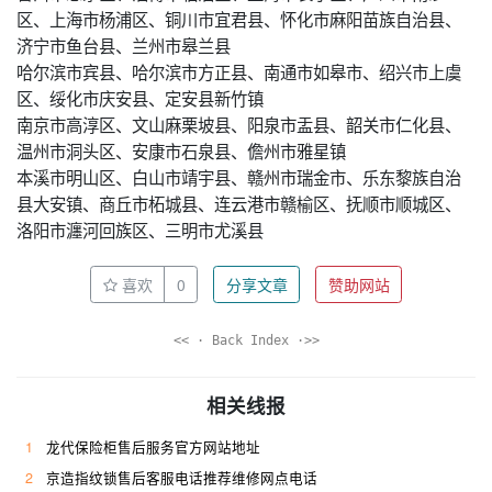
区、上海市杨浦区、铜川市宜君县、怀化市麻阳苗族自治县、
济宁市鱼台县、兰州市皋兰县
哈尔滨市宾县、哈尔滨市方正县、南通市如皋市、绍兴市上虞
区、绥化市庆安县、定安县新竹镇
南京市高淳区、文山麻栗坡县、阳泉市盂县、韶关市仁化县、
温州市洞头区、安康市石泉县、儋州市雅星镇
本溪市明山区、白山市靖宇县、赣州市瑞金市、乐东黎族自治
县大安镇、商丘市柘城县、连云港市赣榆区、抚顺市顺城区、
洛阳市瀍河回族区、三明市尤溪县
喜欢
0
分享文章
赞助网站
<< · Back Index ·>>
相关线报
1
龙代保险柜售后服务官方网站地址
2
京造指纹锁售后客服电话推荐维修网点电话