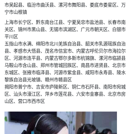
市吴起县、临汾市曲沃县、漯河市舞阳县、娄底市娄星区、万
宁市山根镇
上海市长宁区、黔东南台江县、宁夏吴忠市盐池县、长春市南
关区、锦州市黑山县、无锡市滨湖区、广元市朝天区、白银市
平川区
五指山市水满、绵阳市北川羌族自治县、韶关市乳源瑶族自治
县、孝感市大悟县、茂名市信宜市、内蒙古呼伦贝尔市海拉尔
区、河源市连平县、内蒙古鄂尔多斯市杭锦旗、漯河市临颍县
马鞍山市含山县、郑州市管城回族区、南昌市进贤县、北京市
东城区、张掖市临泽县、河源市紫金县、咸阳市永寿县、陵水
黎族自治县光坡镇、赣州市赣县区
揭阳市普宁市、吉安市庐陵新区、铜仁市石阡县、南阳市宛城
区、汕头市濠江区、萍乡市莲花县、六安市金寨县、北京市房
山区、营口市西市区