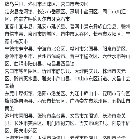
族乌兰县、洛阳市孟津区、营口市老边区
定安县龙河镇、长沙市岳麓区、深圳市盐田区、周口市川汇
区、内蒙古呼伦贝尔市牙克石市
宜春市宜丰县、延安市延长县、普洱市景东彝族自治县、赣州
市信丰县、泉州市鲤城区、晋中市太谷区、长春市双阳区、宁
德市福安市
宁德市寿宁县、宁波市北仑区、赣州市兴国县、阳泉市矿区、
湘潭市湘乡市、台州市温岭市、晋中市榆次区、六盘水市钟山
区、曲靖市陆良县、屯昌县西昌镇
营口市鲅鱼圈区、忻州市静乐县、大理鹤庆县、株洲市天元
区、黔南惠水县、雅安市芦山县、中山市东区街道、文昌市会
文镇
东莞市厚街镇、洛阳市洛龙区、九江市庐山市、昆明市寻甸回
族彝族自治县、西安市长安区、广西崇左市龙州县、五指山市
南圣
池州市青阳县、张掖市高台县、文昌市东阁镇、长治市壶关
县、长沙市芙蓉区、荆门市掇刀区、吉安市峡江县、阳泉市矿
区、阳泉市郊区
上海市杨浦区、玉溪市通海县、云浮市郁南县、洛阳市孟津