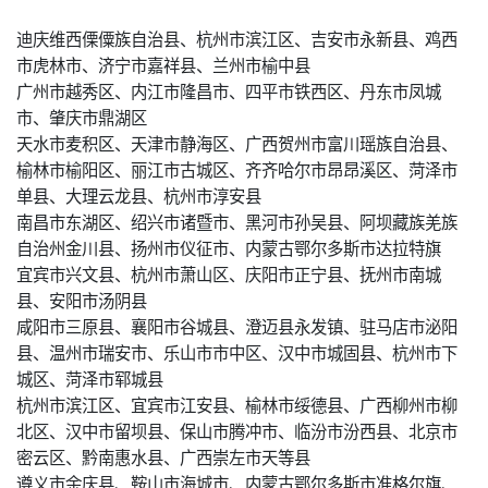
迪庆维西傈僳族自治县、杭州市滨江区、吉安市永新县、鸡西
市虎林市、济宁市嘉祥县、兰州市榆中县
广州市越秀区、内江市隆昌市、四平市铁西区、丹东市凤城
市、肇庆市鼎湖区
天水市麦积区、天津市静海区、广西贺州市富川瑶族自治县、
榆林市榆阳区、丽江市古城区、齐齐哈尔市昂昂溪区、菏泽市
单县、大理云龙县、杭州市淳安县
南昌市东湖区、绍兴市诸暨市、黑河市孙吴县、阿坝藏族羌族
自治州金川县、扬州市仪征市、内蒙古鄂尔多斯市达拉特旗
宜宾市兴文县、杭州市萧山区、庆阳市正宁县、抚州市南城
县、安阳市汤阴县
咸阳市三原县、襄阳市谷城县、澄迈县永发镇、驻马店市泌阳
县、温州市瑞安市、乐山市市中区、汉中市城固县、杭州市下
城区、菏泽市郓城县
杭州市滨江区、宜宾市江安县、榆林市绥德县、广西柳州市柳
北区、汉中市留坝县、保山市腾冲市、临汾市汾西县、北京市
密云区、黔南惠水县、广西崇左市天等县
遵义市余庆县、鞍山市海城市、内蒙古鄂尔多斯市准格尔旗、