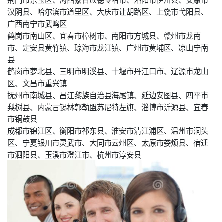
汉阴县、哈尔滨市道里区、大庆市让胡路区、上饶市弋阳县、
广西南宁市武鸣区
鹤岗市南山区、宜春市樟树市、南阳市方城县、赣州市龙南
市、定安县黄竹镇、琼海市龙江镇、广州市黄埔区、凉山宁南
县
鹤岗市萝北县、三明市明溪县、十堰市丹江口市、辽源市龙山
区、文昌市重兴镇
抚州市南城县、昌江黎族自治县海尾镇、延边安图县、四平市
梨树县、内蒙古锡林郭勒盟苏尼特左旗、淄博市沂源县、宜春
市铜鼓县
成都市锦江区、衡阳市祁东县、淮安市清江浦区、温州市洞头
区、宁夏银川市灵武市、大同市云州区、太原市娄烦县、宿迁
市泗阳县、玉溪市澄江市、杭州市淳安县