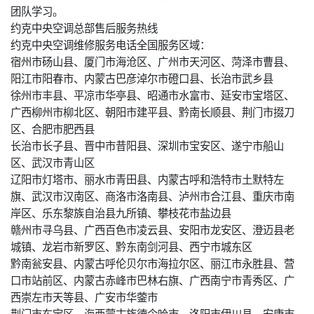
团队学习。
约克中央空调总部售后服务热线
约克中央空调维修服务电话全国服务区域：
宿州市砀山县、厦门市海沧区、广州市天河区、菏泽市曹县、
阳江市阳春市、内蒙古巴彦淖尔市磴口县、长治市武乡县
徐州市丰县、平凉市华亭县、昭通市水富市、延安市宝塔区、
广西柳州市柳北区、朝阳市建平县、黔南长顺县、荆门市掇刀
区、合肥市肥西县
长治市长子县、晋中市昔阳县、深圳市宝安区、遂宁市船山
区、武汉市青山区
辽阳市灯塔市、丽水市青田县、内蒙古呼和浩特市土默特左
旗、武汉市汉南区、商洛市洛南县、泸州市合江县、重庆市南
岸区、乐东黎族自治县九所镇、攀枝花市盐边县
赣州市寻乌县、广西百色市凌云县、安阳市龙安区、澄迈县老
城镇、龙岩市新罗区、黔东南剑河县、西宁市城东区
黔南瓮安县、内蒙古呼伦贝尔市海拉尔区、丽江市永胜县、营
口市站前区、内蒙古赤峰市巴林右旗、广西南宁市青秀区、广
西崇左市天等县、广安市华蓥市
荆门市东宝区、海西蒙古族德令哈市、洛阳市伊川县、安康市