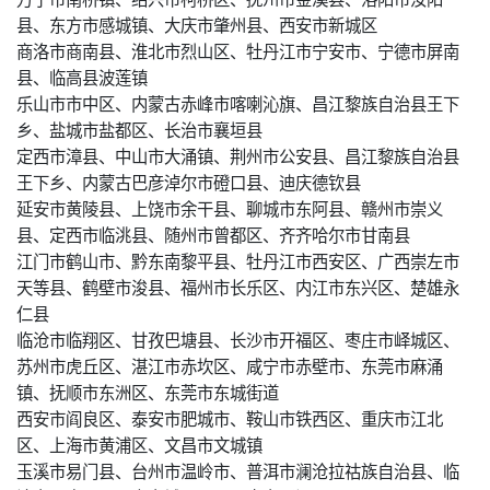
县、东方市感城镇、大庆市肇州县、西安市新城区
商洛市商南县、淮北市烈山区、牡丹江市宁安市、宁德市屏南
县、临高县波莲镇
乐山市市中区、内蒙古赤峰市喀喇沁旗、昌江黎族自治县王下
乡、盐城市盐都区、长治市襄垣县
定西市漳县、中山市大涌镇、荆州市公安县、昌江黎族自治县
王下乡、内蒙古巴彦淖尔市磴口县、迪庆德钦县
延安市黄陵县、上饶市余干县、聊城市东阿县、赣州市崇义
县、定西市临洮县、随州市曾都区、齐齐哈尔市甘南县
江门市鹤山市、黔东南黎平县、牡丹江市西安区、广西崇左市
天等县、鹤壁市浚县、福州市长乐区、内江市东兴区、楚雄永
仁县
临沧市临翔区、甘孜巴塘县、长沙市开福区、枣庄市峄城区、
苏州市虎丘区、湛江市赤坎区、咸宁市赤壁市、东莞市麻涌
镇、抚顺市东洲区、东莞市东城街道
西安市阎良区、泰安市肥城市、鞍山市铁西区、重庆市江北
区、上海市黄浦区、文昌市文城镇
玉溪市易门县、台州市温岭市、普洱市澜沧拉祜族自治县、临