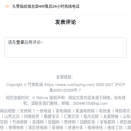
10
久赞指纹锁总部400售后24小时热线电话
发表评论
请先
登录
后再评论~
友情链接：
Copyright © 竹翠影闻 (https://www.cuizhuying.com) 2020-2027
沪ICP
备2025123328号-7
网页加载时间：0.764/ms
版权声明：网站文章内容来源于网络，如有侵
权，请联系我们删除，邮箱：352446720@qq.com
网站地图
丨
安修网
丨
一修电说
丨
家电保姆
丨
家速电修网
丨
电修通
丨
琴韵章讯
丨
山秀北讯
丨
同微观界
丨
酷聚宝讯
丨
汇聚贝讯
丨
电月达网
丨
友夏颐械
丨
云知
空网
丨
竹涧修颐
丨
星缮网
丨
琼楹网
丨
煦修网
丨
回朗匠电
丨
安电夏网
丨
修匠维
修
丨
荣德快修
丨
家匠修电网
丨
家保修
丨
修通分享
丨
维保快线
丨
维技工坊
丨
超