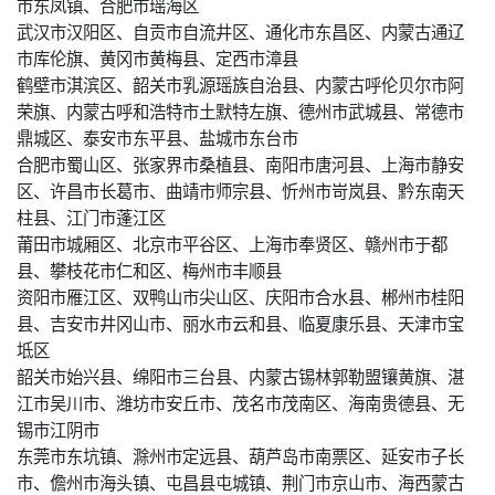
市东凤镇、合肥市瑶海区
武汉市汉阳区、自贡市自流井区、通化市东昌区、内蒙古通辽
市库伦旗、黄冈市黄梅县、定西市漳县
鹤壁市淇滨区、韶关市乳源瑶族自治县、内蒙古呼伦贝尔市阿
荣旗、内蒙古呼和浩特市土默特左旗、德州市武城县、常德市
鼎城区、泰安市东平县、盐城市东台市
合肥市蜀山区、张家界市桑植县、南阳市唐河县、上海市静安
区、许昌市长葛市、曲靖市师宗县、忻州市岢岚县、黔东南天
柱县、江门市蓬江区
莆田市城厢区、北京市平谷区、上海市奉贤区、赣州市于都
县、攀枝花市仁和区、梅州市丰顺县
资阳市雁江区、双鸭山市尖山区、庆阳市合水县、郴州市桂阳
县、吉安市井冈山市、丽水市云和县、临夏康乐县、天津市宝
坻区
韶关市始兴县、绵阳市三台县、内蒙古锡林郭勒盟镶黄旗、湛
江市吴川市、潍坊市安丘市、茂名市茂南区、海南贵德县、无
锡市江阴市
东莞市东坑镇、滁州市定远县、葫芦岛市南票区、延安市子长
市、儋州市海头镇、屯昌县屯城镇、荆门市京山市、海西蒙古