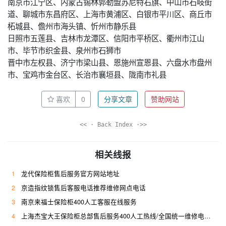
南京市江宁区、内蒙古锡林郭勒盟苏尼特右旗、中山市石岐街
道、聊城市东昌府区、上海市黄浦区、白银市平川区、商丘市
柘城县、儋州市海头镇、忻州市静乐县
日照市五莲县、吉林市龙潭区、信阳市平桥区、衢州市江山
市、毕节市织金县、泉州市石狮市
晋中市左权县、济宁市梁山县、恩施州宣恩县、六盘水市盘州
市、宝鸡市金台区、长治市襄垣县、陇南市礼县
喜欢
0
分享文章
赞助网站
<< · Back Index ·>>
相关线报
1
龙代保险柜售后服务官方网站地址
2
京造指纹锁售后客服电话推荐维修网点电话
3
南京来福士保险柜400人工客服在线服务
4
上海杰宝大王保险柜总部售后服务400人工热线/全国统一维修电话是多少