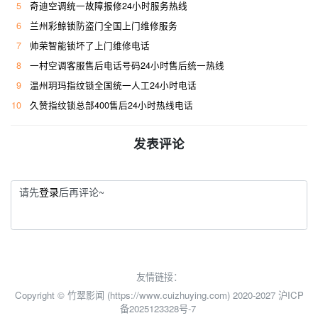
5
奇迪空调统一故障报修24小时服务热线
6
兰州彩鲸锁防盗门全国上门维修服务
7
帅荣智能锁坏了上门维修电话
8
一村空调客服售后电话号码24小时售后统一热线
9
温州玥玛指纹锁全国统一人工24小时电话
10
久赞指纹锁总部400售后24小时热线电话
发表评论
请先
登录
后再评论~
友情链接：
Copyright © 竹翠影闻 (https://www.cuizhuying.com) 2020-2027
沪ICP
备2025123328号-7