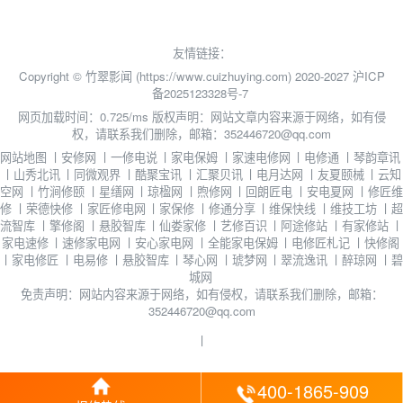
友情链接：
Copyright © 竹翠影闻 (https://www.cuizhuying.com) 2020-2027
沪ICP
备2025123328号-7
网页加载时间：0.725/ms
版权声明：网站文章内容来源于网络，如有侵
权，请联系我们删除，邮箱：352446720@qq.com
网站地图
丨
安修网
丨
一修电说
丨
家电保姆
丨
家速电修网
丨
电修通
丨
琴韵章讯
丨
山秀北讯
丨
同微观界
丨
酷聚宝讯
丨
汇聚贝讯
丨
电月达网
丨
友夏颐械
丨
云知
空网
丨
竹涧修颐
丨
星缮网
丨
琼楹网
丨
煦修网
丨
回朗匠电
丨
安电夏网
丨
修匠维
修
丨
荣德快修
丨
家匠修电网
丨
家保修
丨
修通分享
丨
维保快线
丨
维技工坊
丨
超
流智库
丨
擎修阁
丨
悬胶智库
丨
仙娄家修
丨
艺修百识
丨
阿途修站
丨
有家修站
丨
家电速修
丨
速修家电网
丨
安心家电网
丨
全能家电保姆
丨
电修匠札记
丨
快修阁
丨
家电修匠
丨
电易修
丨
悬胶智库
丨
琴心网
丨
琥梦网
丨
翠流逸讯
丨
醉琼网
丨
碧
城网
免责声明：网站内容来源于网络，如有侵权，请联系我们删除，邮箱：
352446720@qq.com
丨
400-1865-909