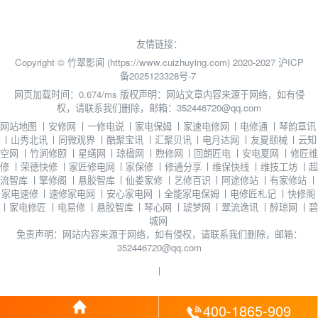
友情链接：
Copyright © 竹翠影闻 (https://www.cuizhuying.com) 2020-2027
沪ICP
备2025123328号-7
网页加载时间：0.674/ms
版权声明：网站文章内容来源于网络，如有侵
权，请联系我们删除，邮箱：352446720@qq.com
网站地图
丨
安修网
丨
一修电说
丨
家电保姆
丨
家速电修网
丨
电修通
丨
琴韵章讯
丨
山秀北讯
丨
同微观界
丨
酷聚宝讯
丨
汇聚贝讯
丨
电月达网
丨
友夏颐械
丨
云知
空网
丨
竹涧修颐
丨
星缮网
丨
琼楹网
丨
煦修网
丨
回朗匠电
丨
安电夏网
丨
修匠维
修
丨
荣德快修
丨
家匠修电网
丨
家保修
丨
修通分享
丨
维保快线
丨
维技工坊
丨
超
流智库
丨
擎修阁
丨
悬胶智库
丨
仙娄家修
丨
艺修百识
丨
阿途修站
丨
有家修站
丨
家电速修
丨
速修家电网
丨
安心家电网
丨
全能家电保姆
丨
电修匠札记
丨
快修阁
丨
家电修匠
丨
电易修
丨
悬胶智库
丨
琴心网
丨
琥梦网
丨
翠流逸讯
丨
醉琼网
丨
碧
城网
免责声明：网站内容来源于网络，如有侵权，请联系我们删除，邮箱：
352446720@qq.com
丨
400-1865-909