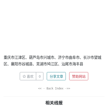
重庆市江津区、葫芦岛市兴城市、济宁市曲阜市、长沙市望城
区、襄阳市谷城县、芜湖市鸠江区、汕尾市海丰县
喜欢
0
分享文章
赞助网站
<< · Back Index ·>>
相关线报