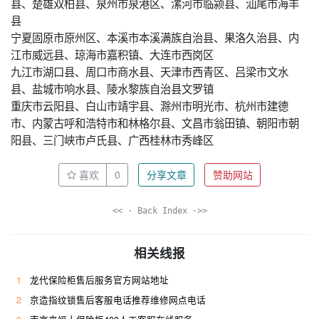
县、楚雄双柏县、泉州市泉港区、漯河市临颍县、汕尾市海丰
县
宁夏固原市原州区、本溪市本溪满族自治县、果洛久治县、内
江市威远县、琼海市嘉积镇、大连市西岗区
九江市湖口县、周口市商水县、天津市西青区、吕梁市文水
县、盐城市响水县、陵水黎族自治县文罗镇
重庆市云阳县、白山市靖宇县、滁州市明光市、杭州市建德
市、内蒙古呼和浩特市和林格尔县、文昌市翁田镇、朝阳市朝
阳县、三门峡市卢氏县、广西桂林市秀峰区
喜欢
0
分享文章
赞助网站
<< · Back Index ·>>
相关线报
1
龙代保险柜售后服务官方网站地址
2
京造指纹锁售后客服电话推荐维修网点电话