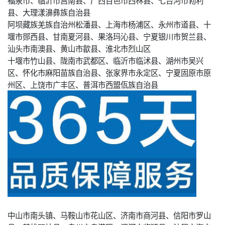
福泉市、临沂市莒南县、广西百色市西林县、七台河市勃利
县、大理漾濞彝族自治县
阿坝藏族羌族自治州松潘县、上海市杨浦区、永州市道县、十
堰市郧西县、甘南夏河县、果洛玛沁县、宁夏银川市贺兰县、
汕头市南澳县、黄山市歙县、淮北市烈山区
十堰市竹山县、陇南市武都区、临沂市临沭县、湖州市吴兴
区、怀化市麻阳苗族自治县、张家界市永定区、宁夏固原市原
州区、上饶市广丰区、普洱市西盟佤族自治县
中山市南头镇、马鞍山市花山区、济南市商河县、信阳市罗山