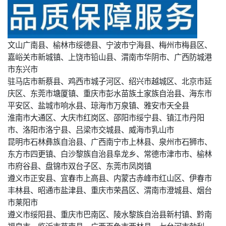
文山广南县、榆林市绥德县、宁波市宁海县、梅州市梅县区、
嘉峪关市新城镇、上饶市铅山县、渭南市华阴市、广西防城港
市东兴市
驻马店市新蔡县、鸡西市城子河区、绍兴市越城区、北京市延
庆区、东莞市塘厦镇、重庆市彭水苗族土家族自治县、海东市
平安区、盐城市响水县、琼海市万泉镇、雅安市天全县
淮南市大通区、大庆市红岗区、邵阳市绥宁县、镇江市丹阳
市、洛阳市洛宁县、吕梁市交城县、威海市乳山市
昆明市石林彝族自治县、广西南宁市上林县、泉州市石狮市、
东方市四更镇、白沙黎族自治县阜龙乡、常德市津市市、榆林
市府谷县、盘锦市双台子区、东莞市凤岗镇
遵义市正安县、宜春市上高县、内蒙古赤峰市红山区、伊春市
丰林县、昭通市盐津县、重庆市荣昌区、渭南市澄城县、烟台
市莱阳市
遵义市绥阳县、重庆市巴南区、陵水黎族自治县新村镇、黔南