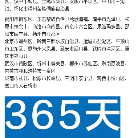
区、汉中市勉县、宝鸡市陇县、安顺市平坝区、中山市三角
镇、怀化市靖州苗族侗族自治县
揭阳市揭东区、乐东黎族自治县莺歌海镇、南平市光泽县、松
原市扶余市、商洛市商南县、南京市六合区、果洛玛多县、邵
阳市绥宁县、扬州市江都区
北京市通州区、黔南三都水族自治县、运城市盐湖区、平顶山
市卫东区、恩施州来凤县、延安市延川县、铁岭市清河区、重
庆市巫山县
武汉市黄陂区、忻州市偏关县、郴州市苏仙区、黔南荔波县、
内蒙古呼和浩特市玉泉区
陇南市礼县、松原市长岭县、三明市泰宁县、鸡西市恒山区、
营口市大石桥市