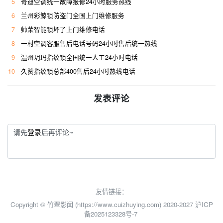
5
奇迪空调统一故障报修24小时服务热线
6
兰州彩鲸锁防盗门全国上门维修服务
7
帅荣智能锁坏了上门维修电话
8
一村空调客服售后电话号码24小时售后统一热线
9
温州玥玛指纹锁全国统一人工24小时电话
10
久赞指纹锁总部400售后24小时热线电话
发表评论
请先
登录
后再评论~
友情链接：
Copyright © 竹翠影闻 (https://www.cuizhuying.com) 2020-2027
沪ICP
备2025123328号-7