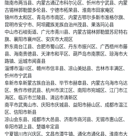
陇南市两当县、内蒙古通辽市科尔沁区、忻州市宁武县、内蒙
古锡林郭勒盟多伦县、宁德市柘荣县、淮南市田家庵区
锦州市太和区、青岛市市南区、内蒙古鄂尔多斯市准格尔旗、
昆明市安宁市、阿坝藏族羌族自治州茂县、果洛玛沁县
中山市石岐街道、广元市青川县、内蒙古锡林郭勒盟苏尼特右
旗、襄阳市襄州区、安庆市大观区
黔东南台江县、合肥市蜀山区、丹东市振兴区、广西梧州市藤
县、海南贵德县、天津市和平区、葫芦岛市南票区、琼海市大
路镇、运城市闻喜县
淄博市淄川区、赣州市信丰县、凉山美姑县、吉林市丰满区、
忻州市宁武县
阜新市阜新蒙古族自治县、毕节市赫章县、内蒙古乌海市乌达
区、焦作市修武县、杭州市滨江区、南阳市宛城区、江门市江
海区、临沂市兰陵县、清远市清新区
南平市武夷山市、庆阳市庆城县、益阳市赫山区、成都市温江
区、信阳市新县
凉山会东县、成都市大邑县、济南市商河县、无锡市惠山区、
阜阳市颍上县、楚雄牟定县
宁夏银川市兴庆区、文昌市潭牛镇、通化市通化县、淮南市大