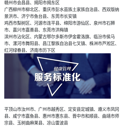
赣州市会昌县、揭阳市揭东区
广西柳州市柳北区、重庆市彭水苗族土家族自治县、西双版纳
景洪市、济宁市鱼台县、东莞市长安镇
鸡西市梨树区、河源市连平县、绵阳市游仙区、泉州市石狮
市、嘉兴市嘉善县、东莞市洪梅镇
滨州市沾化区、内蒙古鄂尔多斯市伊金霍洛旗、临汾市侯马
市、漯河市舞阳县、昌江黎族自治县七叉镇、株洲市芦淞区、
红河绿春县、济南市历下区
平顶山市汝州市、广州市越秀区、定安县定城镇、遵义市凤冈
县、咸宁市嘉鱼县、惠州市惠东县、晋中市和顺县、曲靖市师
宗县、玉树曲麻莱县、凉山雷波县