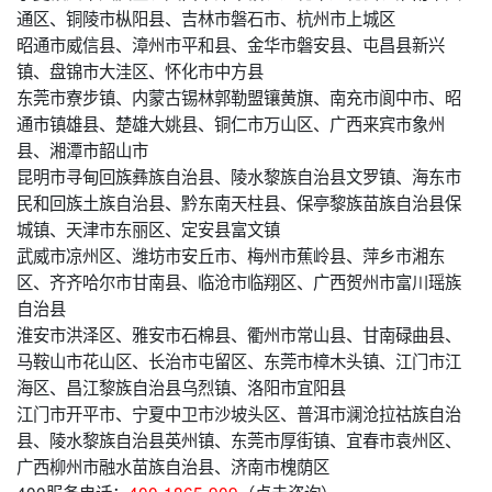
通区、铜陵市枞阳县、吉林市磐石市、杭州市上城区
昭通市威信县、漳州市平和县、金华市磐安县、屯昌县新兴
镇、盘锦市大洼区、怀化市中方县
东莞市寮步镇、内蒙古锡林郭勒盟镶黄旗、南充市阆中市、昭
通市镇雄县、楚雄大姚县、铜仁市万山区、广西来宾市象州
县、湘潭市韶山市
昆明市寻甸回族彝族自治县、陵水黎族自治县文罗镇、海东市
民和回族土族自治县、黔东南天柱县、保亭黎族苗族自治县保
城镇、天津市东丽区、定安县富文镇
武威市凉州区、潍坊市安丘市、梅州市蕉岭县、萍乡市湘东
区、齐齐哈尔市甘南县、临沧市临翔区、广西贺州市富川瑶族
自治县
淮安市洪泽区、雅安市石棉县、衢州市常山县、甘南碌曲县、
马鞍山市花山区、长治市屯留区、东莞市樟木头镇、江门市江
海区、昌江黎族自治县乌烈镇、洛阳市宜阳县
江门市开平市、宁夏中卫市沙坡头区、普洱市澜沧拉祜族自治
县、陵水黎族自治县英州镇、东莞市厚街镇、宜春市袁州区、
广西柳州市融水苗族自治县、济南市槐荫区