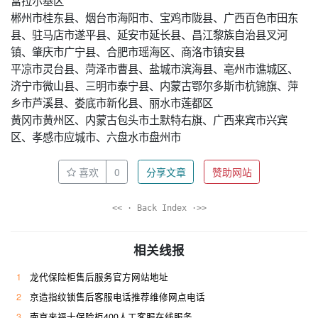
富拉尔基区
郴州市桂东县、烟台市海阳市、宝鸡市陇县、广西百色市田东
县、驻马店市遂平县、延安市延长县、昌江黎族自治县叉河
镇、肇庆市广宁县、合肥市瑶海区、商洛市镇安县
平凉市灵台县、菏泽市曹县、盐城市滨海县、亳州市谯城区、
济宁市微山县、三明市泰宁县、内蒙古鄂尔多斯市杭锦旗、萍
乡市芦溪县、娄底市新化县、丽水市莲都区
黄冈市黄州区、内蒙古包头市土默特右旗、广西来宾市兴宾
区、孝感市应城市、六盘水市盘州市
喜欢
0
分享文章
赞助网站
<< · Back Index ·>>
相关线报
1
龙代保险柜售后服务官方网站地址
2
京造指纹锁售后客服电话推荐维修网点电话
3
南京来福士保险柜400人工客服在线服务