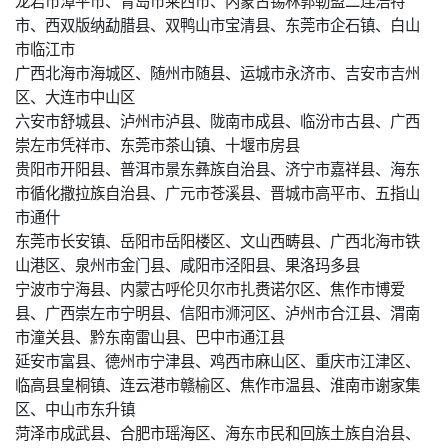
龙岩市漳平市、青岛市莱西市、内蒙古锡林郭勒盟二连浩特
市、西双版纳勐腊县、双鸭山市宝清县、东莞市企石镇、白山
市临江市
广西北海市海城区、随州市随县、运城市永济市、吉安市吉州
区、大连市中山区
六安市舒城县、泸州市泸县、陇南市成县、临汾市古县、广西
崇左市凭祥市、东莞市茶山镇、十堰市房县
贵阳市开阳县、普洱市景东彝族自治县、济宁市嘉祥县、海东
市循化撒拉族自治县、广元市苍溪县、晋城市高平市、五指山
市通什
东莞市长安镇、岳阳市岳阳楼区、文山西畴县、广西北海市铁
山港区、泉州市金门县、咸阳市泾阳县、果洛玛多县
宁波市宁海县、内蒙古呼伦贝尔市扎赉诺尔区、焦作市博爱
县、广西崇左市宁明县、信阳市浉河区、泸州市合江县、渭南
市潼关县、黔东南雷山县、巴中市通江县
延安市富县、德州市宁津县、鸡西市麻山区、重庆市江津区、
临高县皇桐镇、连云港市赣榆区、焦作市温县、淮南市谢家集
区、中山市东升镇
菏泽市成武县、合肥市瑶海区、海东市民和回族土族自治县、