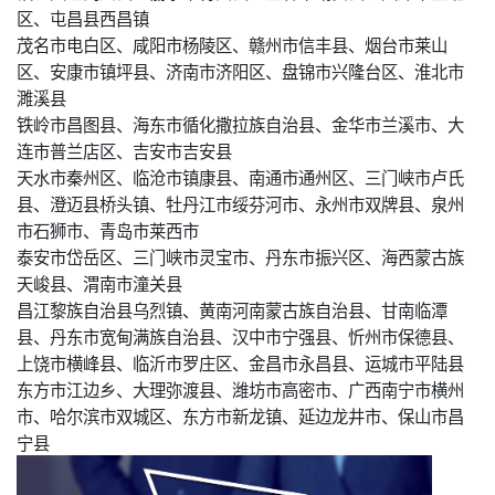
区、屯昌县西昌镇
茂名市电白区、咸阳市杨陵区、赣州市信丰县、烟台市莱山
区、安康市镇坪县、济南市济阳区、盘锦市兴隆台区、淮北市
濉溪县
铁岭市昌图县、海东市循化撒拉族自治县、金华市兰溪市、大
连市普兰店区、吉安市吉安县
天水市秦州区、临沧市镇康县、南通市通州区、三门峡市卢氏
县、澄迈县桥头镇、牡丹江市绥芬河市、永州市双牌县、泉州
市石狮市、青岛市莱西市
泰安市岱岳区、三门峡市灵宝市、丹东市振兴区、海西蒙古族
天峻县、渭南市潼关县
昌江黎族自治县乌烈镇、黄南河南蒙古族自治县、甘南临潭
县、丹东市宽甸满族自治县、汉中市宁强县、忻州市保德县、
上饶市横峰县、临沂市罗庄区、金昌市永昌县、运城市平陆县
东方市江边乡、大理弥渡县、潍坊市高密市、广西南宁市横州
市、哈尔滨市双城区、东方市新龙镇、延边龙井市、保山市昌
宁县