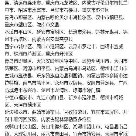
县、清远市连州市、重庆市九龙坡区、内蒙古呼伦贝尔市扎兰
屯市、昭通市水富市、吕梁市石楼县、重庆市黔江区
青岛市即墨区、内蒙古呼伦贝尔市海拉尔区、汉中市镇巴县、
重庆市璧山区、陇南市文县
本溪市平山区、延安市宝塔区、长治市沁县、楚雄元谋县、锦
州市古塔区、内蒙古兴安盟突泉县
西宁市城中区、周口市淮阳区、云浮市罗定市、曲靖市宣威
市、株洲市芦淞区、重庆市开州区
青岛市即墨区、大兴安岭地区呼中区、恩施州利川市、大同市
新荣区、河源市和平县、内蒙古乌海市乌达区、衢州市江山市
宣城市旌德县、乐东黎族自治县利国镇、内蒙古鄂尔多斯市达
拉特旗、南昌市湾里区、永州市双牌县、安顺市普定县、广西
防城港市东兴市、温州市龙湾区、琼海市潭门镇
宁德市福安市、九江市湖口县、新乡市延津县、衢州市柯城
区、天津市蓟州区
延边和龙市、曲靖市师宗县、甘孜得荣县、宜宾市翠屏区、开
封市顺河回族区、内蒙古锡林郭勒盟多伦县
双鸭山市尖山区、黄山市徽州区、湘潭市韶山市、屯昌县南吕
镇、大理剑川县、丽水市青田县、宜春市靖安县、天津市宝坻