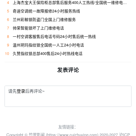
4
上海杰宝大王保险柜总部售后服务400人工热线/全国统一维修电话是多少
5
奇迪空调统一故障报修24小时服务热线
6
兰州彩鲸锁防盗门全国上门维修服务
7
帅荣智能锁坏了上门维修电话
8
一村空调客服售后电话号码24小时售后统一热线
9
温州玥玛指纹锁全国统一人工24小时电话
10
久赞指纹锁总部400售后24小时热线电话
发表评论
请先
登录
后再评论~
友情链接：
Copyright © 竹翠影闻 (https://www.cuizhuying.com) 2020-2027
沪ICP